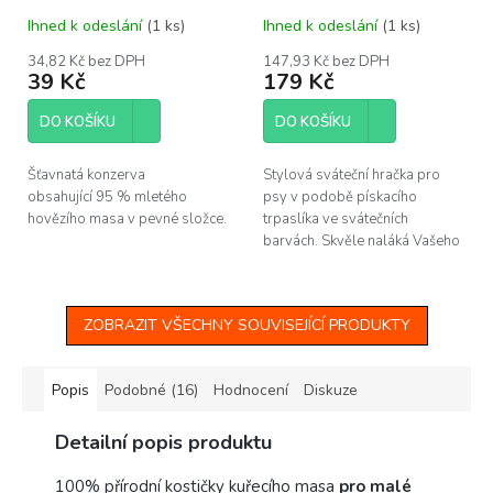
Ihned k odeslání
(1 ks)
Ihned k odeslání
(1 ks)
34,82 Kč bez DPH
147,93 Kč bez DPH
39 Kč
179 Kč
DO KOŠÍKU
DO KOŠÍKU
Šťavnatá konzerva
Stylová sváteční hračka pro
obsahující 95 % mletého
psy v podobě pískacího
hovězího masa v pevné složce.
trpaslíka ve svátečních
barvách. Skvěle naláká Vašeho
pejska ke hře a zabaví ho tak i
při dlouhých zimních večerech.
A...
ZOBRAZIT VŠECHNY SOUVISEJÍCÍ PRODUKTY
Popis
Podobné (16)
Hodnocení
Diskuze
Detailní popis produktu
100% přírodní kostičky kuřecího masa
pro malé