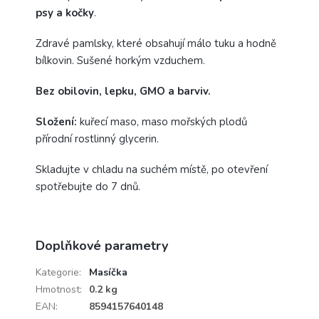
psy a kočky
.
Zdravé pamlsky, které obsahují málo tuku a hodně
bílkovin. Sušené horkým vzduchem.
Bez obilovin, lepku, GMO a barviv.
Složení:
kuřecí maso, maso mořských plodů
přírodní rostlinný glycerin.
Skladujte v chladu na suchém místě, po otevření
spotřebujte do 7 dnů.
Doplňkové parametry
Kategorie
:
Masíčka
Hmotnost
:
0.2 kg
EAN
:
8594157640148