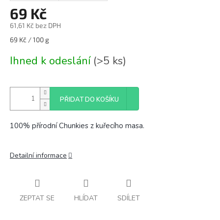
69 Kč
61,61 Kč bez DPH
Měrná
69 Kč / 100 g
cena:
Ihned k odeslání
(>5 ks)
PŘIDAT DO KOŠÍKU
100% přírodní Chunkies z kuřecího masa.
Detailní informace
ZEPTAT SE
HLÍDAT
SDÍLET