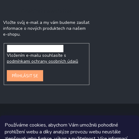
Odebírat newsletter
Vložte svůj e-mail a my vám budeme zasílat
informace o nových produktech na našem
e-shopu.
Vložením e-mailu souhlasíte s
podmínkami ochrany osobních údajů
PŘIHLÁSIT SE
Používáme cookies, abychom Vám umožnili pohodlné
Copyright 2026
P&P Krmiva
. Všechna práva vyhrazena.
prohlížení webu a díky analýze provozu webu neustále
zlepšovali jeho funkce, výkon a pužitelnost.
Více informací
.