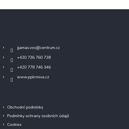
Z
á
p
a
Kontakt
t
í
gamas.vos
@
centrum.cz
+420 736 760 738
+420 778 746 346
www.ppkrmiva.cz
Informace pro vás
Obchodní podmínky
Podmínky ochrany osobních údajů
Cookies