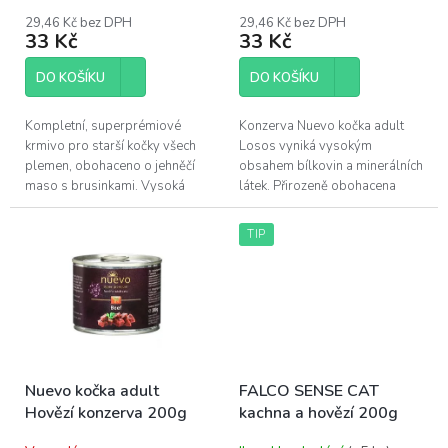
ů
29,46 Kč bez DPH
29,46 Kč bez DPH
33 Kč
33 Kč
DO KOŠÍKU
DO KOŠÍKU
Kompletní, superprémiové
Konzerva Nuevo kočka adult
krmivo pro starší kočky všech
Losos vyniká vysokým
plemen, obohaceno o jehněčí
obsahem bílkovin a minerálních
maso s brusinkami. Vysoká
látek. Přirozeně obohacena
kvalita. obsahuje všechny
mastnými kyselinami omega-3
přírodní minerály, vitamíny a
a omega-6. Vyvážená,
TIP
energii,...
komplexní výživa...
Nuevo kočka adult
FALCO SENSE CAT
Hovězí konzerva 200g
kachna a hovězí 200g