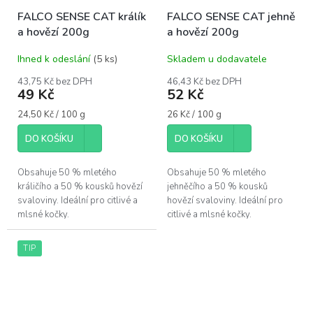
FALCO SENSE CAT králík
FALCO SENSE CAT jehně
a hovězí 200g
a hovězí 200g
Ihned k odeslání
(5 ks)
Skladem u dodavatele
43,75 Kč bez DPH
46,43 Kč bez DPH
49 Kč
52 Kč
Měrná
Měrná
24,50 Kč / 100 g
26 Kč / 100 g
cena:
cena:
DO KOŠÍKU
DO KOŠÍKU
Obsahuje 50 % mletého
Obsahuje 50 % mletého
králičího a 50 % kousků hovězí
jehněčího a 50 % kousků
svaloviny. Ideální pro citlivé a
hovězí svaloviny. Ideální pro
mlsné kočky.
citlivé a mlsné kočky.
TIP