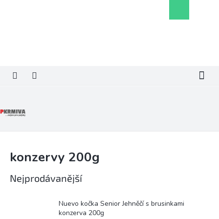
Přejít
Nákupní
na
košík
obsah
konzervy 200g
Nejprodávanější
Nuevo kočka Senior Jehněčí s brusinkami
konzerva 200g