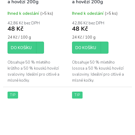
a hovězí 200g
a hovězí 200g
Ihned k odeslání
(>5 ks)
Ihned k odeslání
(>5 ks)
42,86 Kč bez DPH
42,86 Kč bez DPH
48 Kč
48 Kč
Měrná
Měrná
24 Kč / 100 g
24 Kč / 100 g
cena:
cena:
DO KOŠÍKU
DO KOŠÍKU
Obsahuje 50 % mletého
Obsahuje 50 % mletého
krůtího a 50 % kousků hovězí
lososa a 50 % kousků hovězí
svaloviny. Ideální pro citlivé a
svaloviny. Ideální pro citlivé a
mlsné kočky.
mlsné kočky.
TIP
TIP