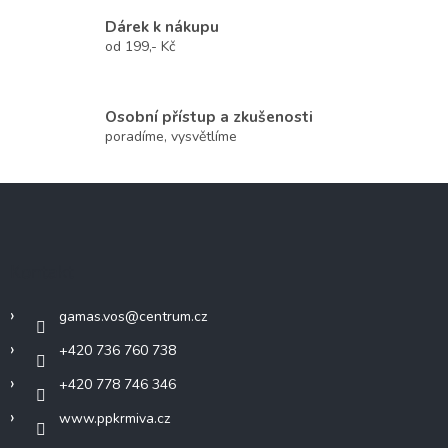
á
Dárek k nákupu
d
od 199,- Kč
a
c
í
p
Osobní přístup a zkušenosti
r
poradíme, vysvětlíme
v
k
y
Z
v
á
ý
p
p
a
i
Kontakt
s
t
u
í
gamas.vos
@
centrum.cz
+420 736 760 738
+420 778 746 346
www.ppkrmiva.cz