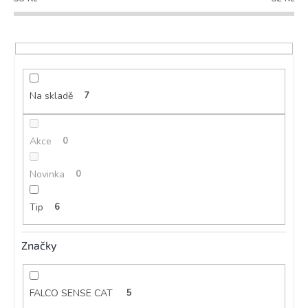
r
o
d
u
k
t
ů
Na skladě
7
Akce
0
Novinka
0
Tip
6
Značky
FALCO SENSE CAT
5