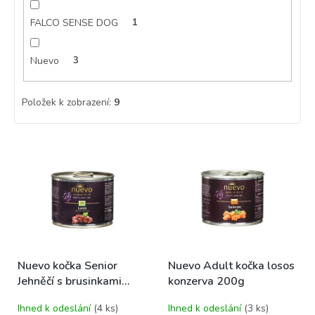
FALCO SENSE DOG
1
Nuevo
3
Položek k zobrazení:
9
V
ý
p
i
s
p
r
o
Nuevo kočka Senior
Nuevo Adult kočka losos
d
Jehněčí s brusinkami
konzerva 200g
u
konzerva 200g
k
Ihned k odeslání
(4 ks)
Ihned k odeslání
(3 ks)
t