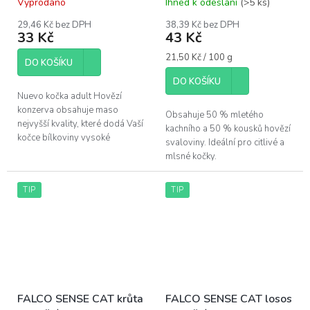
Vyprodáno
Ihned k odeslání
(>5 ks)
29,46 Kč bez DPH
38,39 Kč bez DPH
33 Kč
43 Kč
Měrná
21,50 Kč / 100 g
DO KOŠÍKU
cena:
DO KOŠÍKU
Nuevo kočka adult Hovězí
konzerva obsahuje maso
Obsahuje 50 % mletého
nejvyšší kvality, které dodá Vaší
kachního a 50 % kousků hovězí
kočce bílkoviny vysoké
svaloviny. Ideální pro citlivé a
biologické hodnoty. Podněcuje
mlsné kočky.
tvorbu zdravé pokožky a
kožichu, podporuje...
TIP
TIP
FALCO SENSE CAT krůta
FALCO SENSE CAT losos