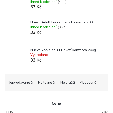
Ihned k odeslání
(4 ks)
33 Kč
Nuevo Adult kočka losos konzerva 200g
Ihned k odeslání
(3 ks)
33 Kč
Nuevo kočka adult Hovězí konzerva 200g
Vyprodáno
33 Kč
Ř
a
Nejprodávanější
Nejlevnější
Nejdražší
Abecedně
z
e
n
Cena
í
p
33
Kč
52
Kč