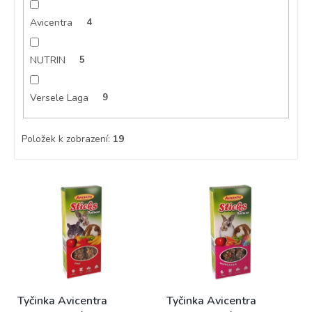
Avicentra
4
NUTRIN
5
Versele Laga
9
Položek k zobrazení:
19
V
ý
p
i
s
p
r
o
Tyčinka Avicentra
Tyčinka Avicentra
d