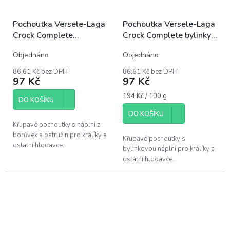
Pochoutka Versele-Laga
Pochoutka Versele-Laga
Crock Complete
Crock Complete bylinky
bobuloviny 50g
50g
Objednáno
Objednáno
86,61 Kč bez DPH
86,61 Kč bez DPH
97 Kč
97 Kč
Měrná
194 Kč / 100 g
DO KOŠÍKU
cena:
DO KOŠÍKU
Křupavé pochoutky s náplní z
borůvek a ostružin pro králíky a
Křupavé pochoutky s
ostatní hlodavce.
bylinkovou náplní pro králíky a
ostatní hlodavce.