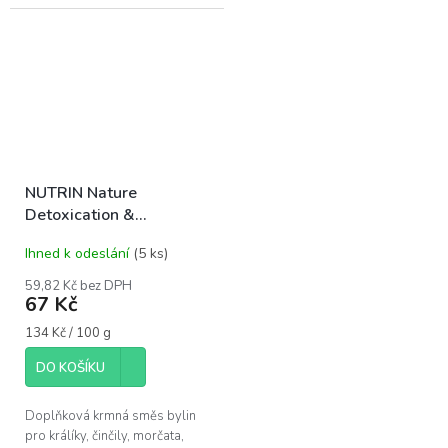
činčily a osmáky, obohacené o
rostlinné suroviny a extra...
NUTRIN Nature
Detoxication &
Digestion 50g
Ihned k odeslání
(5 ks)
59,82 Kč bez DPH
67 Kč
Měrná
134 Kč / 100 g
cena:
DO KOŠÍKU
Doplňková krmná směs bylin
pro králíky, činčily, morčata,