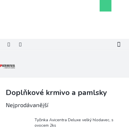
Přejít
Nákupní
na
košík
obsah
Doplňkové krmivo a pamlsky
Nejprodávanější
Tyčinka Avicentra Deluxe velký hlodavec, s
ovocem 2ks