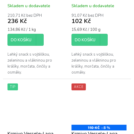
1,75kg
650g
Skladem u dodavatele
Skladem u dodavatele
210,71 Kč bez DPH
91,07 Kč bez DPH
236 Kč
102 Kč
Měrná
Měrná
134,86 Kč / 1 kg
15,69 Kč / 100 g
cena:
cena:
DO KOŠÍKU
DO KOŠÍKU
Lehký snack s vojtěškou,
Lehký snack s vojtěškou,
zeleninou a vlákninou pro
zeleninou a vlákninou pro
králíky, morčata, činčily a
králíky, morčata, činčily a
osmáky.
osmáky.
TIP
AKCE
110 KČ
–8 %
Krmivo Versele-Laga
Krmivo Versele-Laga