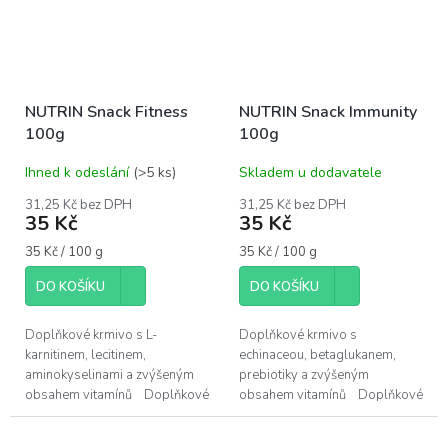
NUTRIN Snack Fitness
NUTRIN Snack Immunity
100g
100g
Ihned k odeslání
(>5 ks)
Skladem u dodavatele
31,25 Kč bez DPH
31,25 Kč bez DPH
35 Kč
35 Kč
Měrná
Měrná
35 Kč / 100 g
35 Kč / 100 g
cena:
cena:
DO KOŠÍKU
DO KOŠÍKU
Doplňkové krmivo s L-
Doplňkové krmivo s
karnitinem, lecitinem,
echinaceou, betaglukanem,
aminokyselinami a zvýšeným
prebiotiky a zvýšeným
obsahem vitamínů Doplňkové
obsahem vitamínů Doplňkové
krmivo pro křečky, myši,
krmivo pro králíky, morčata,
potkany, pískomily a ostatní
činčily a osmáky, obohacené o