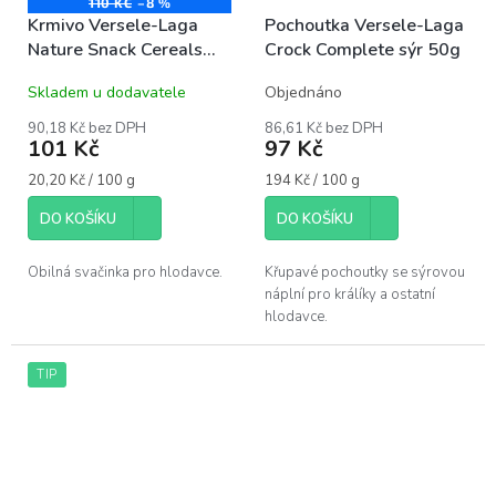
110 KČ
–8 %
Krmivo Versele-Laga
Pochoutka Versele-Laga
Nature Snack Cereals
Crock Complete sýr 50g
500g
Skladem u dodavatele
Objednáno
90,18 Kč bez DPH
86,61 Kč bez DPH
101 Kč
97 Kč
Měrná
Měrná
20,20 Kč / 100 g
194 Kč / 100 g
cena:
cena:
DO KOŠÍKU
DO KOŠÍKU
Obilná svačinka pro hlodavce.
Křupavé pochoutky se sýrovou
náplní pro králíky a ostatní
hlodavce.
TIP