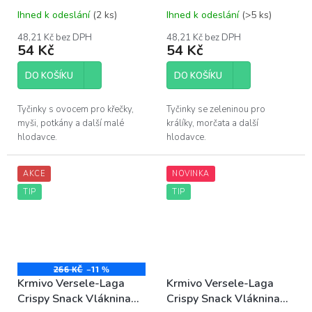
ovocem 2ks
se zeleninou 2ks
Ihned k odeslání
(2 ks)
Ihned k odeslání
(>5 ks)
48,21 Kč bez DPH
48,21 Kč bez DPH
54 Kč
54 Kč
DO KOŠÍKU
DO KOŠÍKU
Tyčinky s ovocem pro křečky,
Tyčinky se zeleninou pro
myši, potkány a další malé
králíky, morčata a další
hlodavce.
hlodavce.
AKCE
NOVINKA
TIP
TIP
266 KČ
–11 %
Krmivo Versele-Laga
Krmivo Versele-Laga
Crispy Snack Vláknina
Crispy Snack Vláknina