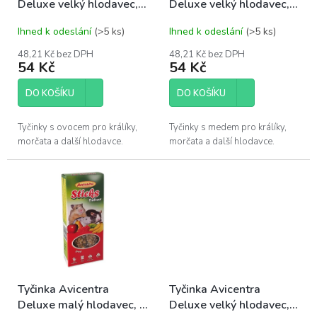
Deluxe velký hlodavec, s
Deluxe velký hlodavec, s
u
ovocem 2ks
vitamíny a medem 2ks
k
Ihned k odeslání
(>5 ks)
Ihned k odeslání
(>5 ks)
t
ů
48,21 Kč bez DPH
48,21 Kč bez DPH
54 Kč
54 Kč
DO KOŠÍKU
DO KOŠÍKU
Tyčinky s ovocem pro králíky,
Tyčinky s medem pro králíky,
morčata a další hlodavce.
morčata a další hlodavce.
Tyčinka Avicentra
Tyčinka Avicentra
Deluxe malý hlodavec, s
Deluxe velký hlodavec,