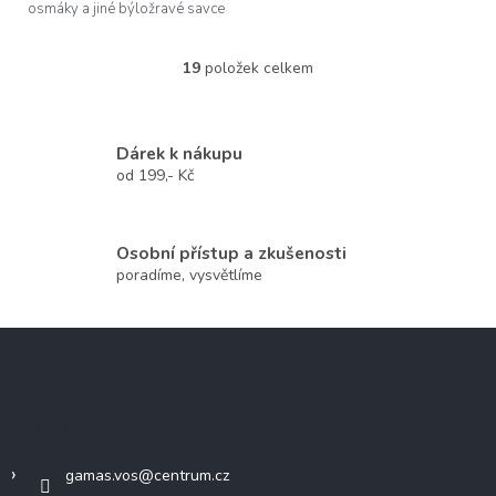
osmáky a jiné býložravé savce
19
položek celkem
O
v
l
á
Dárek k nákupu
d
od 199,- Kč
a
c
í
p
Osobní přístup a zkušenosti
r
poradíme, vysvětlíme
v
k
y
Z
v
á
ý
p
p
a
i
Kontakt
s
t
u
í
gamas.vos
@
centrum.cz