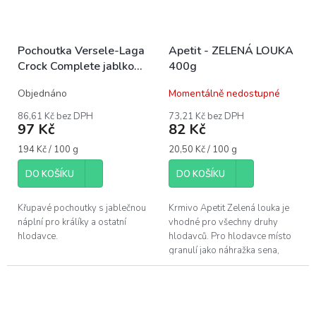
Pochoutka Versele-Laga
Apetit - ZELENÁ LOUKA
Crock Complete jablko
400g
50g
Objednáno
Momentálně nedostupné
86,61 Kč bez DPH
73,21 Kč bez DPH
97 Kč
82 Kč
Měrná
Měrná
194 Kč / 100 g
20,50 Kč / 100 g
cena:
cena:
DO KOŠÍKU
DO KOŠÍKU
Křupavé pochoutky s jablečnou
Krmivo Apetit Zelená louka je
náplní pro králíky a ostatní
vhodné pro všechny druhy
hlodavce.
hlodavců. Pro hlodavce místo
granulí jako náhražka sena,
jsou ve směsi použita stébla
trávy. Krmivo budí nadýchaný
dojem....