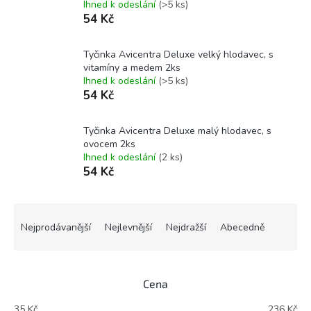
Ihned k odeslání
(>5 ks)
54 Kč
Tyčinka Avicentra Deluxe velký hlodavec, s
vitamíny a medem 2ks
Ihned k odeslání
(>5 ks)
54 Kč
Tyčinka Avicentra Deluxe malý hlodavec, s
ovocem 2ks
Ihned k odeslání
(2 ks)
54 Kč
Ř
a
Nejprodávanější
Nejlevnější
Nejdražší
Abecedně
z
e
n
Cena
í
p
35
Kč
236
Kč