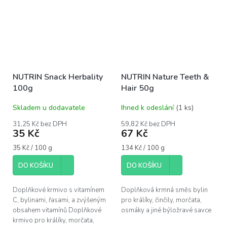
všežravé...
komponenty...
NUTRIN Snack Herbality
NUTRIN Nature Teeth &
100g
Hair 50g
Skladem u dodavatele
Ihned k odeslání
(1 ks)
31,25 Kč bez DPH
59,82 Kč bez DPH
35 Kč
67 Kč
Měrná
Měrná
35 Kč / 100 g
134 Kč / 100 g
cena:
cena:
DO KOŠÍKU
DO KOŠÍKU
Doplňkové krmivo s vitamínem
Doplňková krmná směs bylin
C, bylinami, řasami, a zvýšeným
pro králíky, činčily, morčata,
obsahem vitamínů Doplňkové
osmáky a jiné býložravé savce
krmivo pro králíky, morčata,