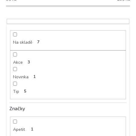
r
o
d
u
k
t
ů
Na skladě
7
Akce
3
Novinka
1
Tip
5
Značky
Apetit
1