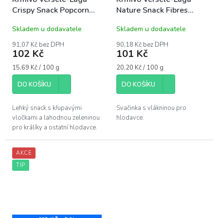
Crispy Snack Popcorn
Nature Snack Fibres
650g
500g
Skladem u dodavatele
Skladem u dodavatele
91,07 Kč bez DPH
90,18 Kč bez DPH
102 Kč
101 Kč
Měrná
Měrná
15,69 Kč / 100 g
20,20 Kč / 100 g
cena:
cena:
DO KOŠÍKU
DO KOŠÍKU
Lehký snack s křupavými
Svačinka s vlákninou pro
vločkami a lahodnou zeleninou
hlodavce.
pro králíky a ostatní hlodavce.
AKCE
TIP