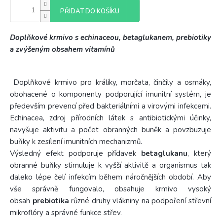
PŘIDAT DO KOŠÍKU
Doplňkové krmivo s echinaceou, betaglukanem, prebiotiky
a zvýšeným obsahem vitamínů
Doplňkové krmivo pro králíky, morčata, činčily a osmáky,
obohacené o komponenty podporující imunitní systém, je
především prevencí před bakteriálními a virovými infekcemi.
Echinacea, zdroj přírodních látek s antibiotickými účinky,
navyšuje aktivitu a počet obranných buněk a povzbuzuje
buňky k zesílení imunitních mechanizmů.
Výsledný efekt podporuje přídavek
betaglukanu
, který
obranné buňky stimuluje k vyšší aktivitě a organismus tak
daleko lépe čelí infekcím během náročnějších období. Aby
vše správně fungovalo, obsahuje krmivo vysoký
obsah
prebiotika
různé druhy vlákniny na podpoření střevní
mikroflóry a správné funkce střev.