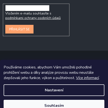
Vložením e-mailu souhlasíte s
podmínkami ochrany osobních údajů
PŘIHLÁSIT SE
Používáme cookies, abychom Vám umožnili pohodlné
Copyright 2026
P&P Krmiva
. Všechna práva vyhrazena.
prohlížení webu a díky analýze provozu webu neustále
zlepšovali jeho funkce, výkon a pužitelnost.
Více informací
.
Grafický návrh vytvořil a na Shoptet implementoval
Tomáš Hlad
&
Shoptetak.cz
.
Nastavení
Vytvořil Shoptet
Souhlasím