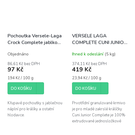
Pochoutka Versele-Laga
VERSELE LAGA
Crock Complete jablko
COMPLETE CUNI JUNIOR
50g
1,75kg
Objednáno
Ihned k odeslání
(5 kg)
86,61 Kč bez DPH
374,11 Kč bez DPH
97 Kč
419 Kč
Měrná
Měrná
194 Kč / 100 g
23,94 Kč / 100 g
cena:
cena:
DO KOŠÍKU
DO KOŠÍKU
Křupavé pochoutky s jablečnou
Prvotřídní granulované krmivo
náplní pro králíky a ostatní
je pro mladé zakrslé králíčky.
hlodavce.
Cuni Junior Complete je 100%
extrudované jednosložkové
krmivo s vysokým obsahem
bílkovin určené pro mladé