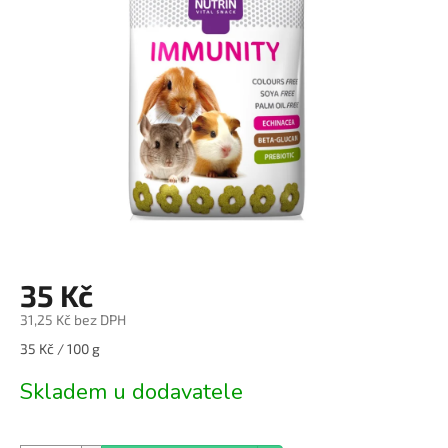
z
5
hvězdiček.
35 Kč
31,25 Kč bez DPH
Měrná
35 Kč / 100 g
cena:
Skladem u dodavatele