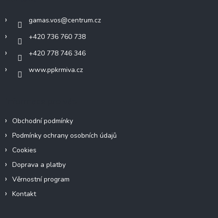
t
í
gamas.vos
@
centrum.cz
+420 736 760 738
+420 778 746 346
www.ppkrmiva.cz
Informace pro vás
Obchodní podmínky
Podmínky ochrany osobních údajů
Cookies
Doprava a platby
Věrnostní program
Kontakt