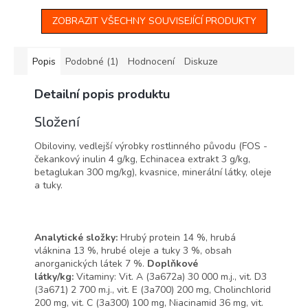
králíky do...
ZOBRAZIT VŠECHNY SOUVISEJÍCÍ PRODUKTY
Popis
Podobné (1)
Hodnocení
Diskuze
Detailní popis produktu
Složení
Obiloviny, vedlejší výrobky rostlinného původu (FOS -
čekankový inulin 4 g/kg, Echinacea extrakt 3 g/kg,
betaglukan 300 mg/kg), kvasnice, minerální látky, oleje
a tuky.
Analytické složky:
Hrubý protein 14 %, hrubá
vláknina 13 %, hrubé oleje a tuky 3 %, obsah
anorganických látek 7 %.
Doplňkové
látky/kg:
Vitaminy: Vit. A (3a672a) 30 000 m.j., vit. D3
(3a671) 2 700 m.j., vit. E (3a700) 200 mg, Cholinchlorid
200 mg, vit. C (3a300) 100 mg, Niacinamid 36 mg, vit.