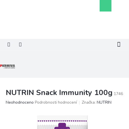
Přejít
Nákupní
na
košík
obsah
NUTRIN Snack Immunity 100g
1746
Průměrné
Neohodnoceno
Podrobnosti hodnocení
Značka:
NUTRIN
hodnocení
produktu
je
0,0