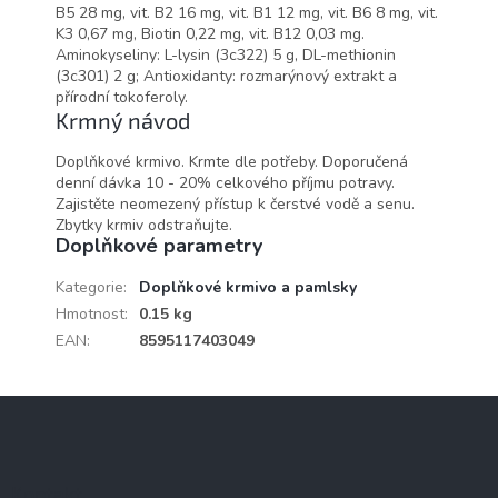
B5 28 mg, vit. B2 16 mg, vit. B1 12 mg, vit. B6 8 mg, vit.
K3 0,67 mg, Biotin 0,22 mg, vit. B12 0,03 mg.
Aminokyseliny: L-lysin (3c322) 5 g, DL-methionin
(3c301) 2 g; Antioxidanty: rozmarýnový extrakt a
přírodní tokoferoly.
Krmný návod
Doplňkové krmivo. Krmte dle potřeby. Doporučená
denní dávka 10 - 20% celkového příjmu potravy.
Zajistěte neomezený přístup k čerstvé vodě a senu.
Zbytky krmiv odstraňujte.
Doplňkové parametry
Kategorie
:
Doplňkové krmivo a pamlsky
Hmotnost
:
0.15 kg
EAN
:
8595117403049
Z
á
p
a
Kontakt