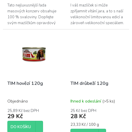
Tato nejluxusnější řada
I váš mazlíček si může
masových konzerv obsahuje
zpříjemnit vítání jara, a to s naší
100 % svaloviny. Dopřejte
velikonoční limitovanou edicí a
svým mazlíčkům opravdový
zároveň velikonoční speciálem.
luxus v podobě svaloviny
Jedná se o celomletou 100%
jelení kýta.
masovou konzervu složenou
z...
TIM hovězí 120g
TIM drůbeží 120g
Objednáno
Ihned k odeslání
(>5 ks)
25,89 Kč bez DPH
25 Kč bez DPH
29 Kč
28 Kč
Měrná
23,33 Kč / 100 g
DO KOŠÍKU
cena: