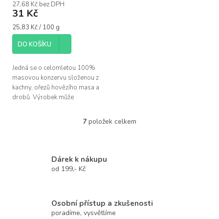
27,68 Kč bez DPH
31 Kč
Měrná
25,83 Kč / 100 g
cena:
DO KOŠÍKU
Jedná se o celomletou 100%
masovou konzervu složenou z
kachny, ořezů hovězího masa a
drobů. Výrobek může
obsahovat kosti.
7
položek celkem
O
v
l
á
Dárek k nákupu
d
od 199,- Kč
a
c
í
p
Osobní přístup a zkušenosti
r
poradíme, vysvětlíme
v