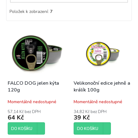
Položek k zobrazení:
7
V
ý
p
i
s
p
r
o
FALCO DOG jelen kýta
Velikonoční edice jehně a
d
120g
králík 100g
u
k
Momentálně nedostupné
Momentálně nedostupné
t
ů
57,14 Kč bez DPH
34,82 Kč bez DPH
64 Kč
39 Kč
DO KOŠÍKU
DO KOŠÍKU