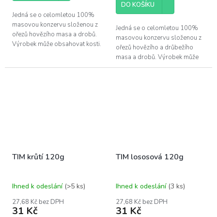
DO KOŠÍKU
Jedná se o celomletou 100%
masovou konzervu složenou z
Jedná se o celomletou 100%
ořezů hovězího masa a drobů.
masovou konzervu složenou z
Výrobek může obsahovat kosti.
ořezů hovězího a drůbežího
masa a drobů. Výrobek může
obsahovat kosti.
TIM krůtí 120g
TIM lososová 120g
Ihned k odeslání
(>5 ks)
Ihned k odeslání
(3 ks)
27,68 Kč bez DPH
27,68 Kč bez DPH
31 Kč
31 Kč