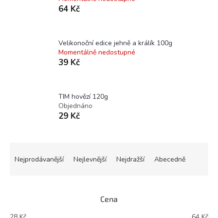
64 Kč
Velikonoční edice jehně a králík 100g
Momentálně nedostupné
39 Kč
TIM hovězí 120g
Objednáno
29 Kč
Ř
a
Nejprodávanější
Nejlevnější
Nejdražší
Abecedně
z
e
n
Cena
í
p
28
Kč
64
Kč