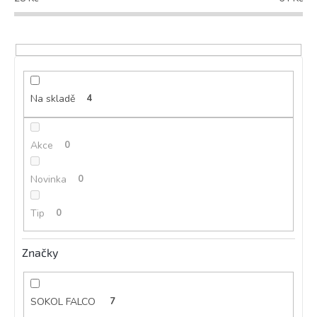
r
o
d
u
k
t
ů
Na skladě
4
Akce
0
Novinka
0
Tip
0
Značky
SOKOL FALCO
7