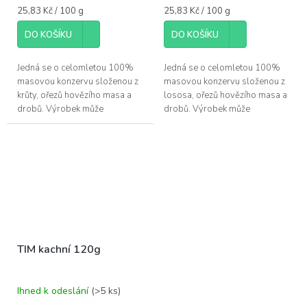
Měrná
Měrná
25,83 Kč / 100 g
25,83 Kč / 100 g
cena:
cena:
DO KOŠÍKU
DO KOŠÍKU
Jedná se o celomletou 100%
Jedná se o celomletou 100%
masovou konzervu složenou z
masovou konzervu složenou z
krůty, ořezů hovězího masa a
lososa, ořezů hovězího masa a
drobů. Výrobek může
drobů. Výrobek může
obsahovat kosti.
obsahovat kosti.
TIM kachní 120g
Ihned k odeslání
(>5 ks)