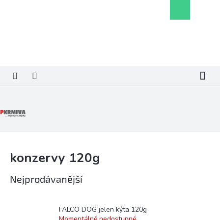
Přejít
Nákupní
na
košík
obsah
konzervy 120g
Nejprodávanější
FALCO DOG jelen kýta 120g
Momentálně nedostupné