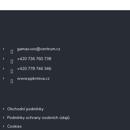
k
y
Z
v
á
ý
p
p
a
i
Kontakt
s
t
u
í
gamas.vos
@
centrum.cz
+420 736 760 738
+420 778 746 346
www.ppkrmiva.cz
Informace pro vás
Obchodní podmínky
Podmínky ochrany osobních údajů
Cookies