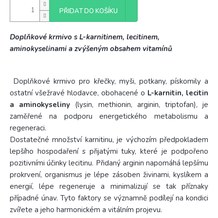
PŘIDAT DO KOŠÍKU
Doplňkové krmivo s L-karnitinem, lecitinem,
aminokyselinami a zvýšeným obsahem vitamínů
Doplňkové krmivo pro křečky, myši, potkany, pískomily a
ostatní všežravé hlodavce, obohacené o
L-karnitin, lecitin
a aminokyseliny
(lysin, methionin, arginin, triptofan), je
zaměřené na podporu energetického metabolismu a
regeneraci.
Dostatečné množství karnitinu, je výchozím předpokladem
lepšího hospodaření s přijatými tuky, které je podpořeno
pozitivními účinky lecitinu. Přidaný arginin napomáhá lepšímu
prokrvení, organismus je lépe zásoben živinami, kyslíkem a
energií, lépe regeneruje a minimalizují se tak příznaky
případné únav. Tyto faktory se významně podílejí na kondici
zvířete a jeho harmonickém a vitálním projevu.