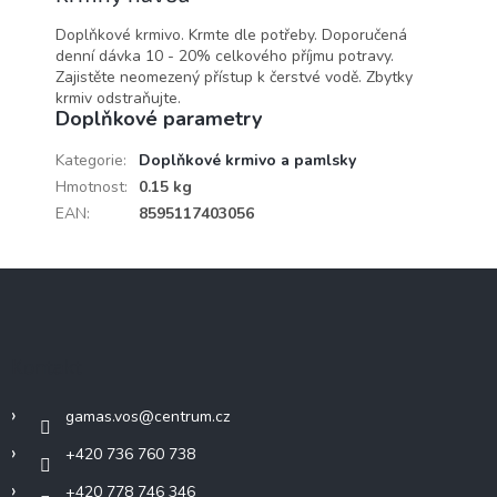
Doplňkové krmivo. Krmte dle potřeby. Doporučená
denní dávka 10 - 20% celkového příjmu potravy.
Zajistěte neomezený přístup k čerstvé vodě. Zbytky
krmiv odstraňujte.
Doplňkové parametry
Kategorie
:
Doplňkové krmivo a pamlsky
Hmotnost
:
0.15 kg
EAN
:
8595117403056
Z
á
p
a
Kontakt
t
í
gamas.vos
@
centrum.cz
+420 736 760 738
+420 778 746 346