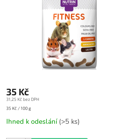
z
5
hvězdiček.
35 Kč
31,25 Kč bez DPH
Měrná
35 Kč / 100 g
cena:
Ihned k odeslání
(>5 ks)