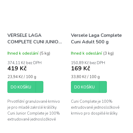
VERSELE LAGA
Versele Laga Complete
COMPLETE CUNI JUNIOR
Cuni Adult 500 g
1,75kg
Ihned k odeslání
(5 kg)
Ihned k odeslání
(3 kg)
374,11 Kč bez DPH
150,89 Kč bez DPH
419 Kč
169 Kč
Měrná
Měrná
23,94 Kč / 100 g
33,80 Kč / 100 g
cena:
cena:
DO KOŠÍKU
DO KOŠÍKU
Prvotřídní granulované krmivo
Cuni Complete je 100%
je pro mladé zakrslé králíčky.
extrudované jednosložkové
Cuni Junior Complete je 100%
krmivo pro dospělé králíky.
extrudované jednosložkové
krmivo s vysokým obsahem
bílkovin určené pro mladé