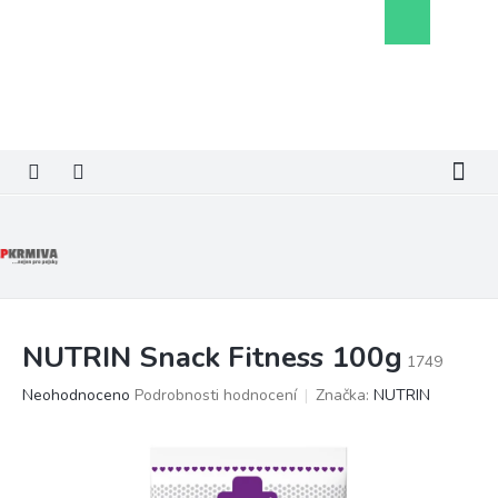
Přejít
Nákupní
na
košík
obsah
NUTRIN Snack Fitness 100g
1749
Průměrné
Neohodnoceno
Podrobnosti hodnocení
Značka:
NUTRIN
hodnocení
produktu
je
0,0