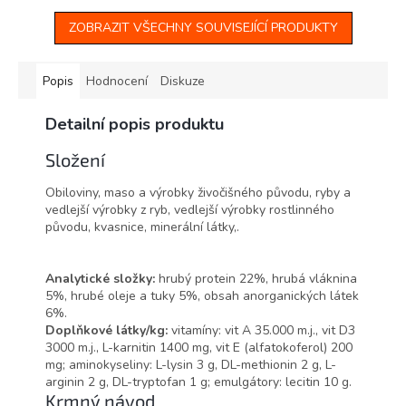
králíky do...
ZOBRAZIT VŠECHNY SOUVISEJÍCÍ PRODUKTY
Popis
Hodnocení
Diskuze
Detailní popis produktu
Složení
Obiloviny, maso a výrobky živočišného původu, ryby a
vedlejší výrobky z ryb, vedlejší výrobky rostlinného
původu, kvasnice, minerální látky,.
Analytické složky:
hrubý protein 22%, hrubá vláknina
5%, hrubé oleje a tuky 5%, obsah anorganických látek
6%.
Doplňkové látky/kg:
vitamíny: vit A 35.000 m.j., vit D3
3000 m.j., L-karnitin 1400 mg, vit E (alfatokoferol) 200
mg; aminokyseliny: L-lysin 3 g, DL-methionin 2 g, L-
arginin 2 g, DL-tryptofan 1 g; emulgátory: lecitin 10 g.
Krmný návod