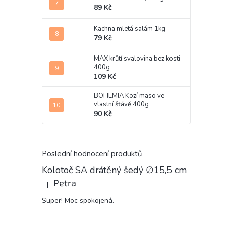
89 Kč
Kachna mletá salám 1kg
79 Kč
MAX krůtí svalovina bez kosti
400g
109 Kč
BOHEMIA Kozí maso ve
vlastní šťávě 400g
90 Kč
Poslední hodnocení produktů
Kolotoč SA drátěný šedý ∅15,5 cm
Petra
|
Hodnocení produktu je 5 z 5 hvězdiček.
Super! Moc spokojená.