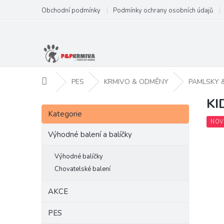
Přejít
Obchodní podmínky
Podmínky ochrany osobních údajů
na
obsah
Domů
PES
KRMIVO & ODMĚNY
PAMLSKY 
KI
P
Přeskočit
o
Kategorie
kategorie
s
NOV
t
Výhodné balení a balíčky
r
a
Výhodné balíčky
n
Chovatelské balení
n
í
AKCE
p
a
PES
n