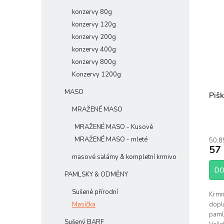
konzervy 80g
konzervy 120g
konzervy 200g
konzervy 400g
konzervy 800g
Konzervy 1200g
MASO
Piš
MRAŽENÉ MASO
MRAŽENÉ MASO - Kusové
MRAŽENÉ MASO - mleté
50,8
57
masové salámy & kompletní krmivo
DO
PAMLSKY & ODMĚNY
Sušené přírodní
Krmné
Masíčka
dopl
paml
Sušený BARF