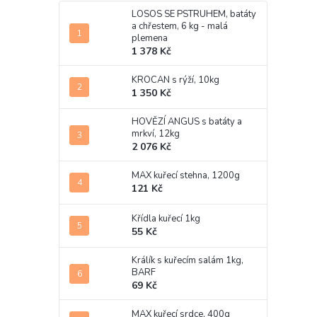
LOSOS SE PSTRUHEM, batáty
a chřestem, 6 kg - malá
plemena
1 378 Kč
KROCAN s rýží, 10kg
1 350 Kč
HOVĚZÍ ANGUS s batáty a
mrkví, 12kg
2 076 Kč
MAX kuřecí stehna, 1200g
121 Kč
Křídla kuřecí 1kg
55 Kč
Králík s kuřecím salám 1kg,
BARF
69 Kč
MAX kuřecí srdce, 400g