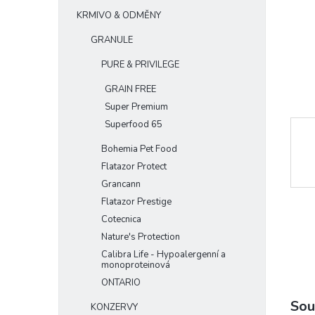
e
KRMIVO & ODMĚNY
l
GRANULE
PURE & PRIVILEGE
GRAIN FREE
Super Premium
Superfood 65
Bohemia Pet Food
Flatazor Protect
Grancann
Flatazor Prestige
Cotecnica
Nature's Protection
Calibra Life - Hypoalergenní a
monoproteinová
ONTARIO
Sou
KONZERVY