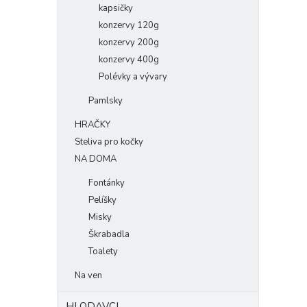
kapsičky
konzervy 120g
konzervy 200g
konzervy 400g
Polévky a vývary
Pamlsky
HRAČKY
Steliva pro kočky
NA DOMA
Fontánky
Pelíšky
Misky
Škrabadla
Toalety
Na ven
HLODAVCI