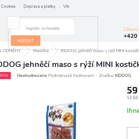
Cookies
Doprava a platby
Věrnostní program
Kontakt
Zákazni
+420 
HLEDAT
& ODMĚNY
Masíčka
KIDDOG jehněčí maso s rýží MINI kostič
DDOG jehněčí maso s rýží MINI kostič
Průměrné
Neohodnoceno
Podrobnosti hodnocení
Značka:
KIDDOG
INKA
hodnocení
produktu
59
je
52,68
0,0
z
Měrn
Ihn
5
cena:
hvězdiček.