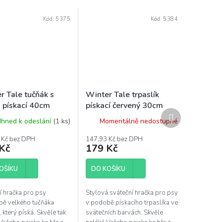
Kód:
5375
Kód:
5384
r Tale tučňák s
Winter Tale trpaslík
, pískací 40cm
pískací červený 30cm
Další
Ihned k odeslání
(1 ks)
Momentálně nedostupné
produkt
 Kč bez DPH
147,93 Kč bez DPH
Kč
179 Kč
OŠÍKU
DO KOŠÍKU
 hračka pro psy
Stylová sváteční hračka pro psy
bě velkého tučňáka
v podobě pískacího trpaslíka ve
, který píská. Skvěle tak
svátečních barvách. Skvěle