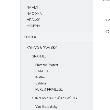
Vaše
obsa
NA VEN
NA DOMA
HRAČKY
Po
HYGIENA
D
KOČKA
KRMIVO & PAMLSKY
GRANULE
Flatazor Protect
CAT&CO
Kraftia
Calibra
PURE & PRIVILEGE
KONZERVY, KAPSIČKY, PAŠTIKY
Vaničky, paštiky