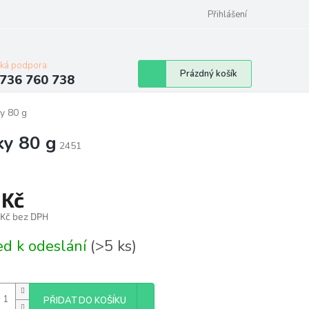
Přihlášení
cká podpora:
Nákupní
Prázdný košík
736 760 738
košík
ky 80 g
ky 80 g
2451
 Kč
 Kč bez DPH
á
ed k odeslání
(>5 ks)
PŘIDAT DO KOŠÍKU