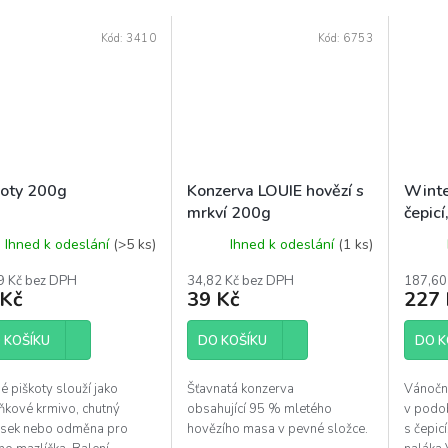
Kód:
3410
Kód:
6753
koty 200g
Konzerva LOUIE hovězí s
Winte
mrkví 200g
čepicí
Ihned k odeslání
(>5 ks)
Ihned k odeslání
(1 ks)
9 Kč bez DPH
34,82 Kč bez DPH
187,60
 Kč
39 Kč
227 
 KOŠÍKU
DO KOŠÍKU
DO K
 piškoty slouží jako
Šťavnatá konzerva
Vánoční
ňkové krmivo, chutný
obsahující 95 % mletého
v podo
sek nebo odměna pro
hovězího masa v pevné složce.
s čepicí