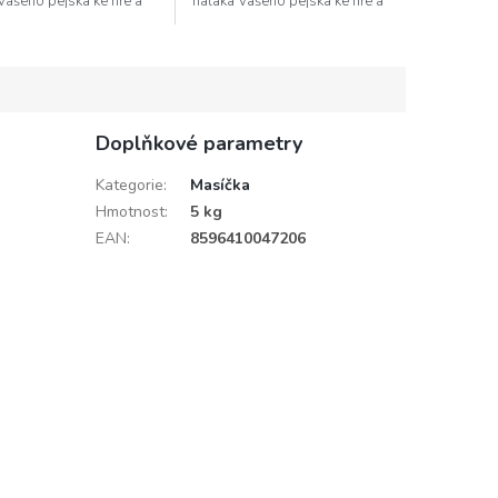
Vašeho pejska ke hře a
naláká Vašeho pejska ke hře a
ho i při dlouhých zimních
zabaví ho tak i při dlouhých
. A jelikož je...
zimních večerech. A...
Doplňkové parametry
Kategorie
:
Masíčka
Hmotnost
:
5 kg
EAN
:
8596410047206