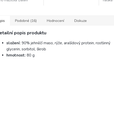
ho mazlíčka. Balení
naláka 
huje 200 g piškotů.
zabaví 
večerech
pis
Podobné (16)
Hodnocení
Diskuze
etailní popis produktu
složení:
90% jehněčí maso, rýže, arašídový protein, rostlinný
glycerin, sorbitol, škrob
hmotnost:
80 g