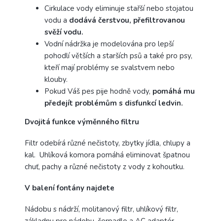
Cirkulace vody eliminuje stařší nebo stojatou
vodu a
dodává čerstvou, přefiltrovanou
svěží vodu.
Vodní nádržka je modelována pro lepší
pohodlí větších a starších psů a také pro psy,
kteří mají problémy se svalstvem nebo
klouby.
Pokud Váš pes pije hodně vody,
pomáhá mu
předejít problémům s disfunkcí ledvin.
Dvojitá funkce výměnného filtru
Filtr odebírá různé nečistoty, zbytky jídla, chlupy a
kal. Uhlíková komora pomáhá eliminovat špatnou
chuť, pachy a různé nečistoty z vody z kohoutku.
V balení fontány najdete
Nádobu s nádrží, molitanový filtr, uhlíkový filtr,
základnu pro nádobu, čerpadlo a AC adaptér.