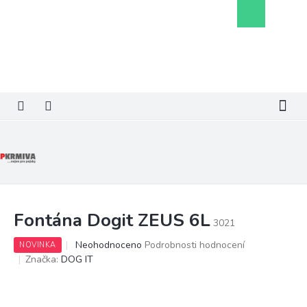
Přejít
Nákupní
na
košík
obsah
Fontána Dogit ZEUS 6L
3021
Průměrné
Neohodnoceno
Podrobnosti hodnocení
NOVINKA
hodnocení
Značka:
DOG IT
produktu
je
0,0