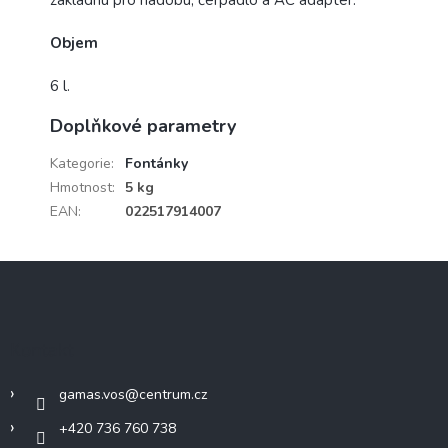
Objem
6 l.
Doplňkové parametry
Kategorie
:
Fontánky
Hmotnost
:
5 kg
EAN
:
022517914007
Z
á
p
a
Kontakt
t
í
gamas.vos
@
centrum.cz
+420 736 760 738