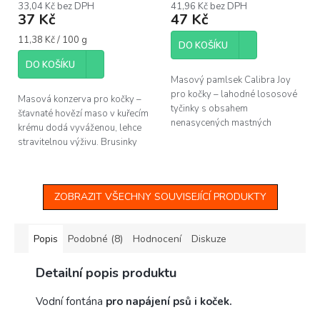
33,04 Kč bez DPH
41,96 Kč bez DPH
37 Kč
47 Kč
Měrná
11,38 Kč / 100 g
DO KOŠÍKU
cena:
DO KOŠÍKU
Masový pamlsek Calibra Joy
pro kočky – lahodné lososové
Masová konzerva pro kočky –
tyčinky s obsahem
šťavnaté hovězí maso v kuřecím
nenasycených mastných
krému dodá vyváženou, lehce
kyselin pro zdravou kůži a srst.
stravitelnou výživu. Brusinky
plné přírodních antioxidantů
zajistí společně s taurinem...
ZOBRAZIT VŠECHNY SOUVISEJÍCÍ PRODUKTY
Popis
Podobné (8)
Hodnocení
Diskuze
Detailní popis produktu
Vodní fontána
pro napájení psů i koček.