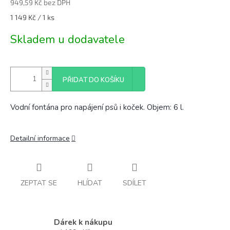
949,59 Kč bez DPH
Měrná
1 149 Kč / 1 ks
cena:
Skladem u dodavatele
PŘIDAT DO KOŠÍKU
Vodní fontána pro napájení psů i koček. Objem: 6 l.
Detailní informace
ZEPTAT SE
HLÍDAT
SDÍLET
Dárek k nákupu