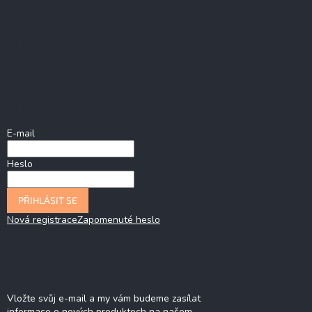
Facebook
Přihlášení
E-mail
Heslo
PŘIHLÁSIT SE
Nová registrace
Zapomenuté heslo
Odebírat newsletter
Vložte svůj e-mail a my vám budeme zasílat
informace o nových produktech na našem