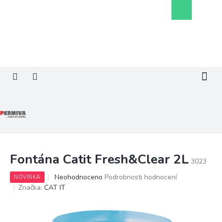
Přejít
Nákupní
na
košík
obsah
Fontána Catit Fresh&Clear 2L
3023
Průměrné
Neohodnoceno
Podrobnosti hodnocení
NOVINKA
hodnocení
Značka:
CAT IT
produktu
je
0,0