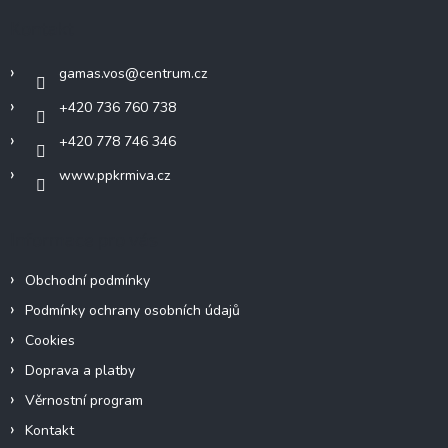
a
Kontakt
t
í
gamas.vos
@
centrum.cz
+420 736 760 738
+420 778 746 346
www.ppkrmiva.cz
Informace pro vás
Obchodní podmínky
Podmínky ochrany osobních údajů
Cookies
Doprava a platby
Věrnostní program
Kontakt