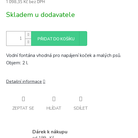
1 098,35 Kč bez DPH
Měrná
Skladem u dodavatele
cena:
PŘIDAT DO KOŠÍKU
Vodní fontána vhodná pro napájení koček a malých psů.
Objem: 2 l.
Detailní informace
ZEPTAT SE
HLÍDAT
SDÍLET
Dárek k nákupu
od 199,- Kč