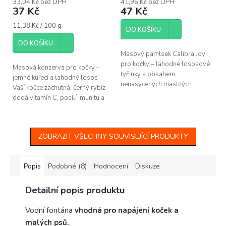
33,04 Kč bez DPH
41,96 Kč bez DPH
37 Kč
47 Kč
Měrná
11,38 Kč / 100 g
DO KOŠÍKU
cena:
DO KOŠÍKU
Masový pamlsek Calibra Joy
pro kočky – lahodné lososové
Masová konzerva pro kočky –
tyčinky s obsahem
jemné kuřecí a lahodný losos
nenasycených mastných
Vaší kočce zachutná, černý rybíz
kyselin pro zdravou kůži a srst.
dodá vitamín C, posílí imunitu a
společně s taurinem příznivě
ovlivní zrak Vaší kočky....
ZOBRAZIT VŠECHNY SOUVISEJÍCÍ PRODUKTY
Popis
Podobné (8)
Hodnocení
Diskuze
Detailní popis produktu
Vodní fontána
vhodná pro napájení koček a
malých psů.