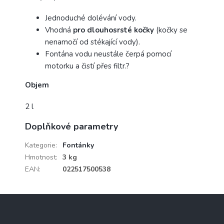
Jednoduché dolévání vody.
Vhodná
pro dlouhosrsté kočky
(kočky se
nenamočí od stékající vody).
Fontána vodu neustále čerpá pomocí
motorku a čistí přes filtr.?
Objem
2 l
Doplňkové parametry
Kategorie
:
Fontánky
Hmotnost
:
3 kg
EAN
:
022517500538
Z
á
p