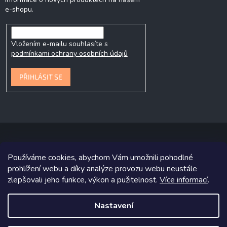
e-shopu.
Vložením e-mailu souhlasíte s
podmínkami ochrany osobních údajů
PŘIHLÁSIT SE
Používáme cookies, abychom Vám umožnili pohodlné
Copyright 2026
P&P Krmiva
. Všechna práva vyhrazena.
prohlížení webu a díky analýze provozu webu neustále
zlepšovali jeho funkce, výkon a pužitelnost.
Více informací
.
Grafický návrh vytvořil a na Shoptet implementoval
Tomáš Hlad
&
Shoptetak.cz
.
Nastavení
Vytvořil Shoptet