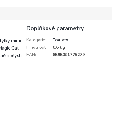
ovlivní zrak Vaší kočky....
Doplňkové parametry
Kategorie
:
Toalety
stýlky mimo
Hmotnost
:
0.6 kg
Magic Cat
EAN
:
8595091775279
tně malých