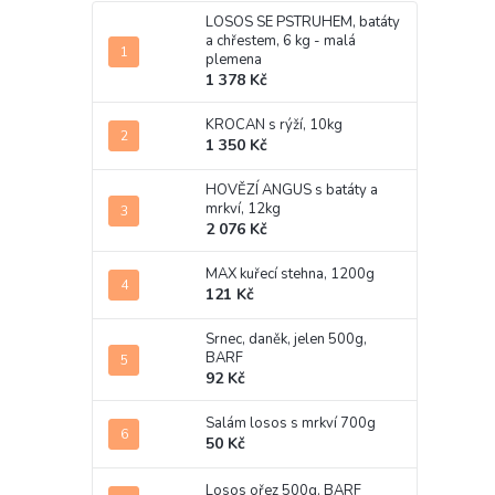
LOSOS SE PSTRUHEM, batáty
a chřestem, 6 kg - malá
plemena
1 378 Kč
KROCAN s rýží, 10kg
1 350 Kč
HOVĚZÍ ANGUS s batáty a
mrkví, 12kg
2 076 Kč
MAX kuřecí stehna, 1200g
121 Kč
Srnec, daněk, jelen 500g,
BARF
92 Kč
Salám losos s mrkví 700g
50 Kč
Losos ořez 500g, BARF