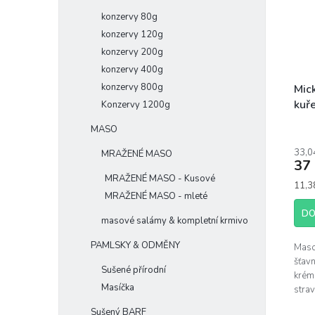
konzervy 80g
konzervy 120g
konzervy 200g
konzervy 400g
konzervy 800g
Mic
kuř
Konzervy 1200g
tau
MASO
33,0
MRAŽENÉ MASO
37
MRAŽENÉ MASO - Kusové
Měrn
11,3
MRAŽENÉ MASO - mleté
cena:
DO
masové salámy & kompletní krmivo
PAMLSKY & ODMĚNY
Maso
šťav
Sušené přírodní
krém
Masíčka
strav
plné 
Sušený BARF