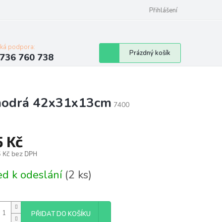
Přihlášení
cká podpora:
Nákupní
Prázdný košík
736 760 738
košík
 modrá 42x31x13cm
7400
5 Kč
5 Kč bez DPH
á
ed k odeslání
(2 ks)
PŘIDAT DO KOŠÍKU