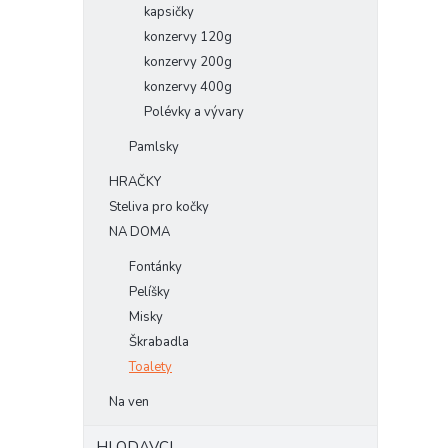
kapsičky
konzervy 120g
konzervy 200g
konzervy 400g
Polévky a vývary
Pamlsky
HRAČKY
Steliva pro kočky
NA DOMA
Fontánky
Pelíšky
Misky
Škrabadla
Toalety
Na ven
HLODAVCI