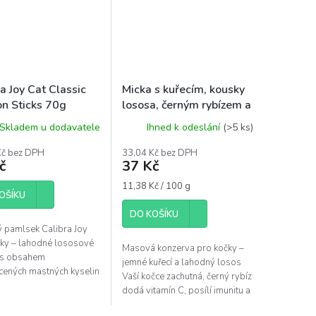
a Joy Cat Classic
Micka s kuřecím, kousky
n Sticks 70g
lososa, černým rybízem a
taurinem 325 g
Skladem u dodavatele
Ihned k odeslání
(>5 ks)
Kč bez DPH
33,04 Kč bez DPH
č
37 Kč
Měrná
11,38 Kč / 100 g
OŠÍKU
cena:
DO KOŠÍKU
 pamlsek Calibra Joy
čky – lahodné lososové
Masová konzerva pro kočky –
y s obsahem
jemné kuřecí a lahodný losos
cených mastných kyselin
Vaší kočce zachutná, černý rybíz
avou kůži a srst.
dodá vitamín C, posílí imunitu a
společně s taurinem příznivě