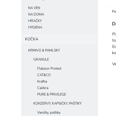
zajis
NA VEN
Po
NA DOMA
HRAČKY
D
HYGIENA
Pl
KOČKA
to
Ec
KRMIVO & PAMLSKY
ko
GRANULE
Ve
Flatazor Protect
CAT&CO
Kraftia
Calibra
PURE & PRIVILEGE
KONZERVY, KAPSIČKY, PAŠTIKY
Vaničky, paštiky