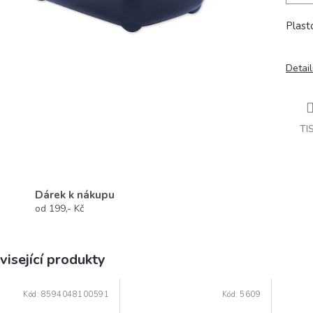
Plast
Detail
TI
Dárek k nákupu
od 199,- Kč
visející produkty
Kód:
8594048100591
Kód:
5609