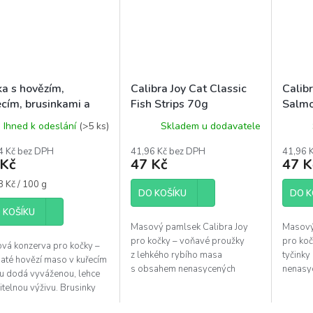
ka s hovězím,
Calibra Joy Cat Classic
Calibr
ecím, brusinkami a
Fish Strips 70g
Salmo
rinem 325 g
Ihned k odeslání
(>5 ks)
Skladem u dodavatele
4 Kč bez DPH
41,96 Kč bez DPH
41,96 
 Kč
47 Kč
47 K
á
8 Kč / 100 g
DO KOŠÍKU
DO K
 KOŠÍKU
Masový pamlsek Calibra Joy
Masový
pro kočky – voňavé proužky
pro ko
vá konzerva pro kočky –
z lehkého rybího masa
tyčink
naté hovězí maso v kuřecím
s obsahem nenasycených
nenasy
u dodá vyváženou, lehce
mastných kyselin pro vitalitu,
pro zdr
itelnou výživu. Brusinky
zdravou kůži a srst.
přírodních antioxidantů