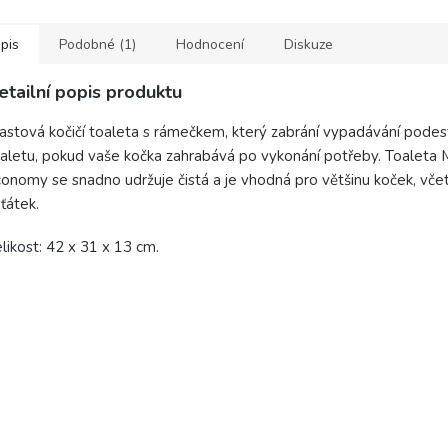
tí společně s taurinem...
pis
Podobné (1)
Hodnocení
Diskuze
etailní popis produktu
astová kočičí toaleta s rámečkem, který zabrání vypadávání pode
aletu, pokud vaše kočka zahrabává po vykonání potřeby. Toaleta 
onomy se snadno udržuje čistá a je vhodná pro většinu koček, vče
ťátek.
likost: 42 x 31 x 13 cm.