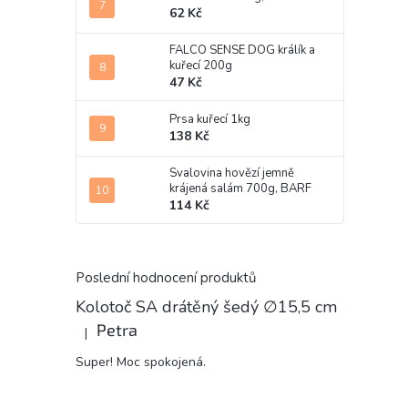
62 Kč
FALCO SENSE DOG králík a
kuřecí 200g
47 Kč
Prsa kuřecí 1kg
138 Kč
Svalovina hovězí jemně
krájená salám 700g, BARF
114 Kč
Poslední hodnocení produktů
Kolotoč SA drátěný šedý ∅15,5 cm
Petra
|
Hodnocení produktu je 5 z 5 hvězdiček.
Super! Moc spokojená.