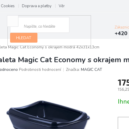
Cookies
Doprava a platby
Věrnostní program
Kontakt
Zákazni
+420 
HLEDAT
leta Magic Cat Economy s okrajem modrá 42x31x13cm
aleta Magic Cat Economy s okrajem
ěrné
odnoceno
Podrobnosti hodnocení
Značka:
MAGIC CAT
ocení
17
ktu
156,2
Měrn
Ihn
cena:
iček.