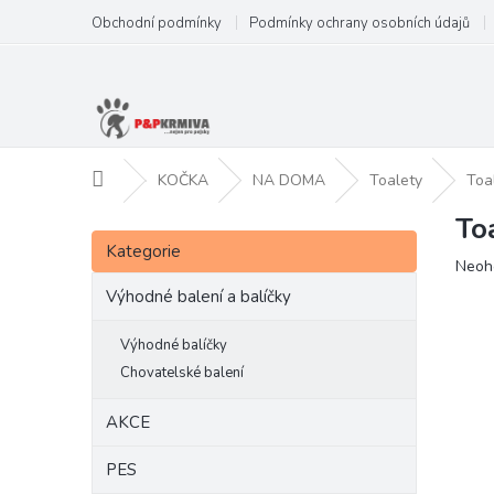
Přejít
Obchodní podmínky
Podmínky ochrany osobních údajů
na
obsah
Domů
KOČKA
NA DOMA
Toalety
Toa
To
P
Přeskočit
o
Kategorie
kategorie
Prům
Neoh
s
hodn
t
Výhodné balení a balíčky
produ
r
je
a
Výhodné balíčky
0,0
n
z
Chovatelské balení
5
n
hvězd
í
AKCE
p
a
PES
n