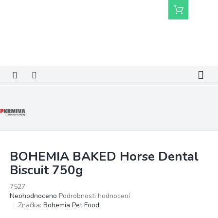
Přejít
Nákupní
na
košík
obsah
BOHEMIA BAKED Horse Dental
Biscuit 750g
7527
Průměrné
Neohodnoceno
Podrobnosti hodnocení
hodnocení
Značka:
Bohemia Pet Food
produktu