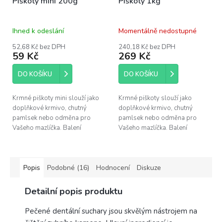
Piškoty mini 200g
Piškoty 1kg
Ihned k odeslání
Momentálně nedostupné
52,68 Kč bez DPH
240,18 Kč bez DPH
59 Kč
269 Kč
DO KOŠÍKU
DO KOŠÍKU
Krmné piškoty mini slouží jako
Krmné piškoty slouží jako
doplňkové krmivo, chutný
doplňkové krmivo, chutný
pamlsek nebo odměna pro
pamlsek nebo odměna pro
Vašeho mazlíčka. Balení
Vašeho mazlíčka. Balení
obsahuje 200 g mini piškotů.
obsahuje 1 kg piškotů.
Popis
Podobné (16)
Hodnocení
Diskuze
Detailní popis produktu
Pečené dentální suchary jsou skvělým nástrojem na