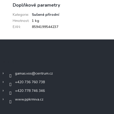
Doplňkové parametry
Kategorie
:
Sušené přírodní
Hmotnost
:
1 kg
EAN
:
8594199544237
Z
á
p
a
Kontakt
t
í
gamas.vos
@
centrum.cz
+420 736 760 738
+420 778 746 346
www.ppkrmiva.cz