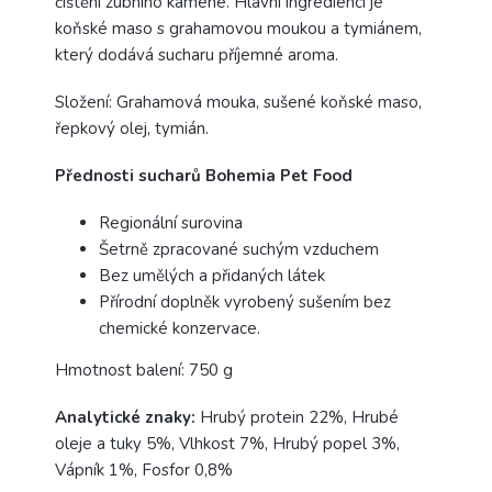
čištění zubního kamene. Hlavní ingrediencí je
koňské maso s grahamovou moukou a tymiánem,
který dodává sucharu příjemné aroma.
Složení: Grahamová mouka, sušené koňské maso,
řepkový olej, tymián.
Přednosti sucharů Bohemia Pet Food
Regionální surovina
Šetrně zpracované suchým vzduchem
Bez umělých a přidaných látek
Přírodní doplněk vyrobený sušením bez
chemické konzervace.
Hmotnost balení: 750 g
Analytické znaky:
Hrubý protein 22%, Hrubé
oleje a tuky 5%, Vlhkost 7%, Hrubý popel 3%,
Vápník 1%, Fosfor 0,8%