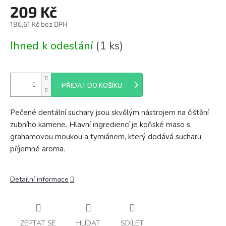
209 Kč
186,61 Kč bez DPH
Měrná
Ihned k odeslání
(1 ks)
cena:
PŘIDAT DO KOŠÍKU
Pečené dentální suchary jsou skvělým nástrojem na čištění
zubního kamene. Hlavní ingrediencí je koňské maso s
grahamovou moukou a tymiánem, který dodává sucharu
příjemné aroma.
Detailní informace
ZEPTAT SE
HLÍDAT
SDÍLET