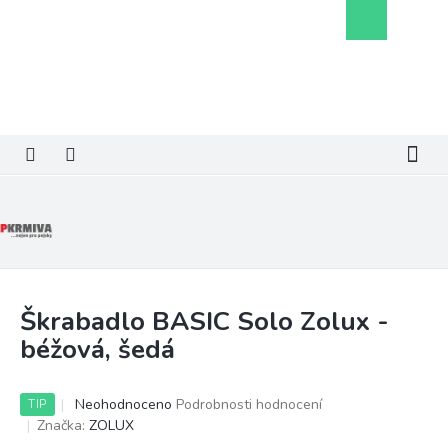
Přejít
Nákupní
na
košík
obsah
Škrabadlo BASIC Solo Zolux -
béžová, šedá
Průměrné
Neohodnoceno
Podrobnosti hodnocení
TIP
hodnocení
Značka:
ZOLUX
produktu