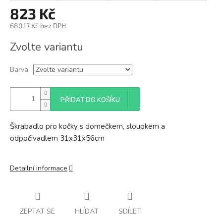
823 Kč
680,17 Kč bez DPH
Měrná
Zvolte variantu
cena:
Barva
PŘIDAT DO KOŠÍKU
Škrabadlo pro kočky s domečkem, sloupkem a
odpočivadlem 31x31x56cm
Detailní informace
ZEPTAT SE
HLÍDAT
SDÍLET