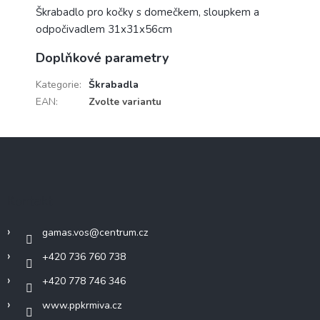
Škrabadlo pro kočky s domečkem, sloupkem a
odpočivadlem 31x31x56cm
Doplňkové parametry
Kategorie
:
Škrabadla
EAN
:
Zvolte variantu
Z
á
p
a
Kontakt
t
í
gamas.vos
@
centrum.cz
+420 736 760 738
+420 778 746 346
www.ppkrmiva.cz