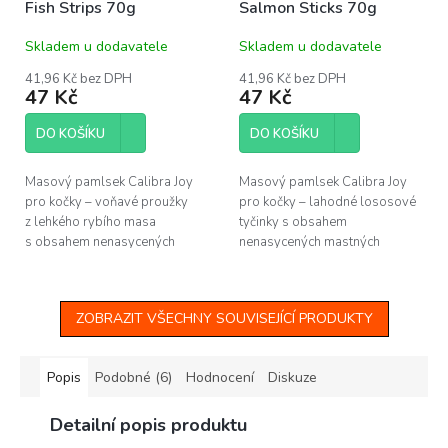
Fish Strips 70g
Salmon Sticks 70g
Skladem u dodavatele
Skladem u dodavatele
41,96 Kč bez DPH
41,96 Kč bez DPH
47 Kč
47 Kč
DO KOŠÍKU
DO KOŠÍKU
Masový pamlsek Calibra Joy
Masový pamlsek Calibra Joy
pro kočky – voňavé proužky
pro kočky – lahodné lososové
z lehkého rybího masa
tyčinky s obsahem
s obsahem nenasycených
nenasycených mastných
mastných kyselin pro vitalitu,
kyselin pro zdravou kůži a srst.
zdravou kůži a srst.
ZOBRAZIT VŠECHNY SOUVISEJÍCÍ PRODUKTY
Popis
Podobné (6)
Hodnocení
Diskuze
Detailní popis produktu