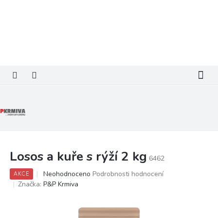
Přejít
na
obsah
Losos a kuře s rýží 2 kg
6462
Průměrné
Neohodnoceno
Podrobnosti hodnocení
AKCE
hodnocení
Značka:
P&P Krmiva
produktu
je
0,0