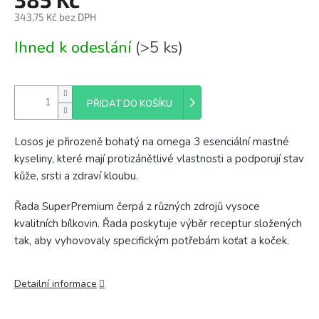
343,75 Kč bez DPH
Měrná
Ihned k odeslání
(>5 ks)
cena:
PŘIDAT DO KOŠÍKU
Losos je přirozeně bohatý na omega 3 esenciální mastné
kyseliny, které mají protizánětlivé vlastnosti a podporují stav
kůže, srsti a zdraví kloubu.
Řada SuperPremium čerpá z různých zdrojů vysoce
kvalitních bílkovin. Řada poskytuje výběr receptur složených
tak, aby vyhovovaly specifickým potřebám koťat a koček.
Detailní informace