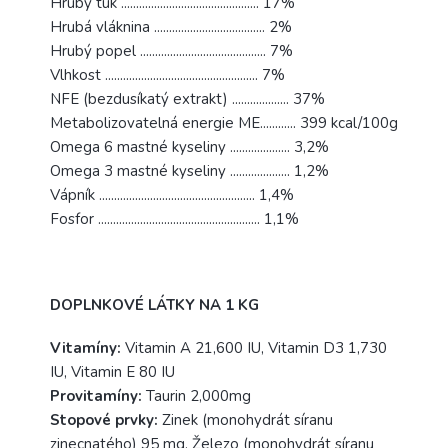
Hrubý tuk .............................................. 17%
Hrubá vláknina ..................................... 2%
Hrubý popel .......................................... 7%
Vlhkost ................................................... 7%
NFE (bezdusíkatý extrakt) ................... 37%
Metabolizovatelná energie ME............ 399 kcal/100g
Omega 6 mastné kyseliny .................... 3,2%
Omega 3 mastné kyseliny .................... 1,2%
Vápník .................................................... 1,4%
Fosfor ...................................................... 1,1%
DOPLNKOVÉ LÁTKY NA 1 KG
Vitamíny:
Vitamin A 21,600 IU, Vitamin D3 1,730
IU, Vitamin E 80 IU
Provitamíny:
Taurin 2,000mg
Stopové prvky:
Zinek (monohydrát síranu
zinecnatého) 95 mg, Železo (monohydrát síranu