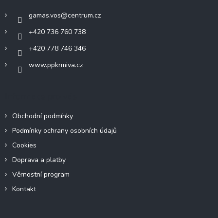
í
gamas.vos
@
centrum.cz
+420 736 760 738
+420 778 746 346
www.ppkrmiva.cz
Informace pro vás
Obchodní podmínky
Podmínky ochrany osobních údajů
Cookies
Doprava a platby
Věrnostní program
Kontakt