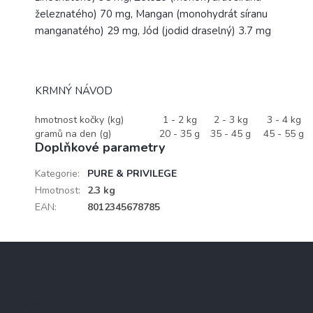
železnatého) 70 mg, Mangan (monohydrát síranu
manganatého) 29 mg, Jód (jodid draselný) 3.7 mg
KRMNÝ NÁVOD
hmotnost kočky (kg)
1 - 2 kg
2 - 3 kg
3 - 4 kg
gramů na den (g)
20 - 35 g
35 - 45 g
45 - 55 g
Doplňkové parametry
Kategorie
:
PURE & PRIVILEGE
Hmotnost
:
2.3 kg
EAN
:
8012345678785
Z
á
p
a
Kontakt
t