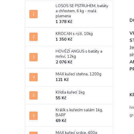
LOSOS SE PSTRUHEM, batáty
a chřestem, 6 kg - malá
plemena
D
1 378 Kč
V
KROCAN s rýží, 10kg
1 350 Kč
S
že
HOVĚZÍ ANGUS s batáty a
sí
mrkví, 12kg
A
2 076 Kč
P
MAX kuřecí stehna, 1200g
121 Kč
Křídla kuřecí 1kg
K
55 Kč
hm
Králík s kuřecím salám 1kg,
gr
BARF
69 Kč
MAX kuřecí srdce, 400g