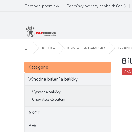
Přejít
Obchodní podmínky
Podmínky ochrany osobních údajů
na
obsah
Domů
KOČKA
KRMIVO & PAMLSKY
GRANU
Bí
P
Přeskočit
o
Kategorie
kategorie
s
AKC
t
Výhodné balení a balíčky
r
a
Výhodné balíčky
n
Chovatelské balení
n
í
AKCE
p
a
PES
n