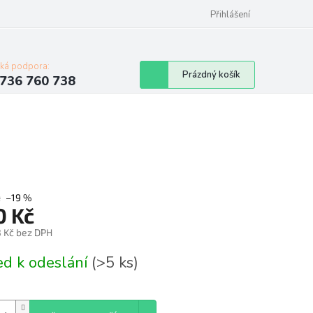
Přihlášení
cká podpora:
Nákupní
Prázdný košík
736 760 738
košík
č
–19 %
0 Kč
3 Kč bez DPH
á
ed k odeslání
(>5 ks)