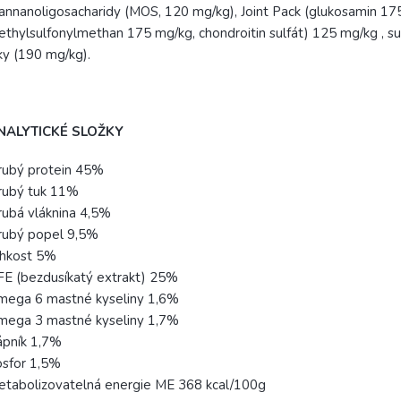
nnanoligosacharidy (MOS, 120 mg/kg), Joint Pack (glukosamin 17
thylsulfonylmethan 175 mg/kg, chondroitin sulfát) 125 mg/kg , suš
ky (190 mg/kg).
NALYTICKÉ SLOŽKY
rubý protein 45%
rubý tuk 11%
ubá vláknina 4,5%
rubý popel 9,5%
lhkost 5%
E (bezdusíkatý extrakt) 25%
mega 6 mastné kyseliny 1,6%
mega 3 mastné kyseliny 1,7%
ápník 1,7%
osfor 1,5%
tabolizovatelná energie ME 368 kcal/100g