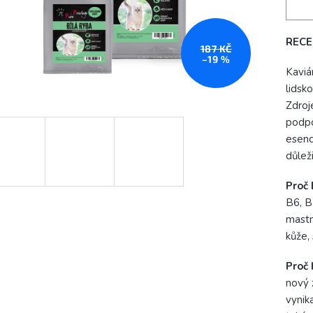
RECE
187 KČ
–19 %
Kaviá
lidsk
Zdroj
podpo
esenc
důlež
Proč 
B6, B
mastn
kůže, 
Proč 
nový 
vynik