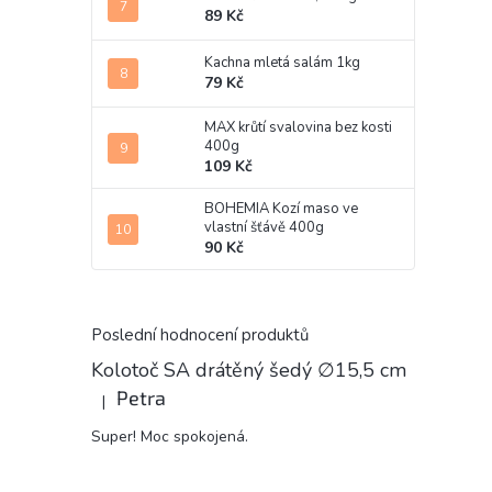
89 Kč
Kachna mletá salám 1kg
79 Kč
MAX krůtí svalovina bez kosti
400g
109 Kč
BOHEMIA Kozí maso ve
vlastní šťávě 400g
90 Kč
Poslední hodnocení produktů
Kolotoč SA drátěný šedý ∅15,5 cm
Petra
|
Hodnocení produktu je 5 z 5 hvězdiček.
Super! Moc spokojená.