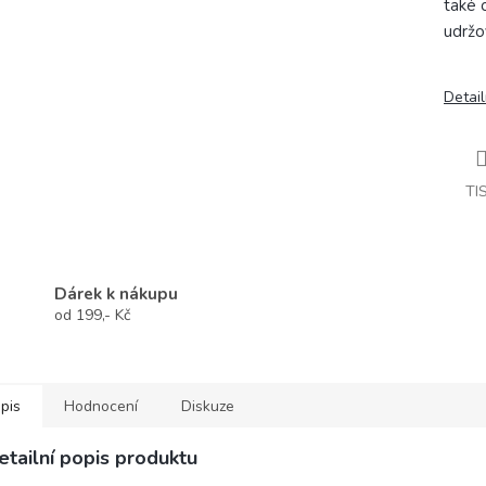
také 
udržo
Detail
TI
Dárek k nákupu
od 199,- Kč
pis
Hodnocení
Diskuze
etailní popis produktu