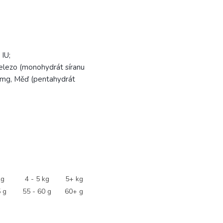
 IU;
elezo (monohydrát síranu
 mg, Měď (pentahydrát
kg
4 - 5 kg
5+ kg
5 g
55 - 60 g
60+ g