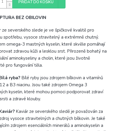
PŘIDAT DO KOŠÍKU
PTURA BEZ OBILOVIN
r ze severského slede je ve špičkové kvalitě pro
ou spotřebu, vysoce stravitelný a extrémně chutný.
em omega-3 mastných kyselin, které skvěle pomáhají
rovat zdravou kůži a lesklou srst. Přirozeně bohatý na
iální aminokyseliny a cholin, které jsou životně
ité pro fungování těla.
Bílá ryba?
Bílé ryby jsou zdrojem bílkovin a vitamínů
12 a B3 niacinu. Jsou také zdrojem Omega 3
ých kyselin, které mohou pomoci podporovat zdraví
srsti a zdravé klouby.
Kaviár?
Kaviár ze severského sledě je považován za
zdroj vysoce stravitelných a chutných bílkovin. Je také
ajícím zdrojem esenciálních minerálů a aminokyselin a