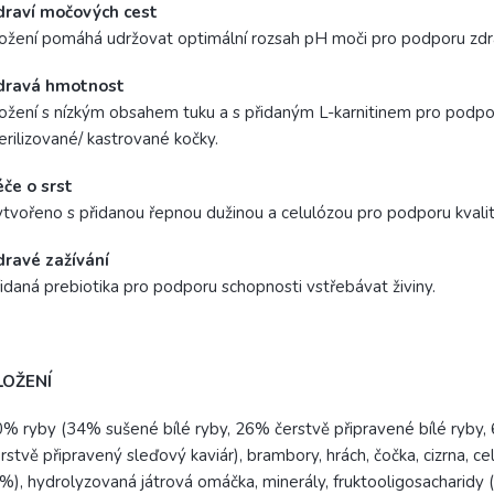
draví močových cest
ožení pomáhá udržovat optimální rozsah pH moči pro podporu zdr
dravá hmotnost
ožení s nízkým obsahem tuku a s přidaným L-karnitinem pro podp
erilizované/ kastrované kočky.
če o srst
tvořeno s přidanou řepnou dužinou a celulózou pro podporu kvality
dravé zažívání
idaná prebiotika pro podporu schopnosti vstřebávat živiny.
LOŽENÍ
% ryby (34% sušené bílé ryby, 26% čerstvě připravené bílé ryby,
rstvě připravený sleďový kaviár), brambory, hrách, čočka, cizrna, c
%), hydrolyzovaná játrová omáčka, minerály, fruktooligosacharidy 