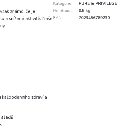
Kategorie
:
PURE & PRIVILEGE
Hmotnost
:
0.5 kg
 však známo, že je
EAN
:
7023456789230
lu a snížené aktivitě. Naše
ny.
u každodenního zdraví a
e sleďů
.