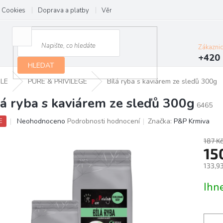
Cookies
Doprava a platby
Věrnostní program
Kontakt
Zákazni
+420 
HLEDAT
LE
PURE & PRIVILEGE
Bílá ryba s kaviárem ze sleďů 300g
lá ryba s kaviárem ze sleďů 300g
6465
Průměrné
Neohodnoceno
Podrobnosti hodnocení
Značka:
P&P Krmiva
E
hodnocení
produktu
187 K
je
15
0,0
133,9
z
5
Měrn
Ihn
hvězdiček.
cena: