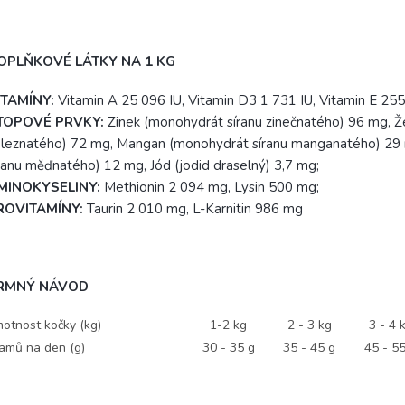
OPLŇKOVÉ LÁTKY NA 1 KG
ITAMÍNY:
Vitamin A 25 096 IU, Vitamin D3 1 731 IU, Vitamin E 255
TOPOVÉ PRVKY:
Zinek (monohydrát síranu zinečnatého) 96 mg, Ž
leznatého) 72 mg, Mangan (monohydrát síranu manganatého) 29
ranu měďnatého) 12 mg, Jód (jodid draselný) 3,7 mg;
MINOKYSELINY:
Methionin 2 094 mg, Lysin 500 mg;
ROVITAMÍNY:
Taurin 2 010 mg, L-Karnitin 986 mg
RMNÝ NÁVOD
otnost kočky (kg)
1-2 kg
2 - 3 kg
3 - 4 
amů na den (g)
30 - 35 g
35 - 45 g
45 - 5