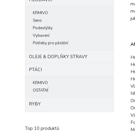
ma
me
KRMIVO
ju
Seno
Podestýlky
Vybavení
Potřeby pro pěstění
A
OLEJE & DOPLŇKY STRAVY
H
H
PTÁCI
Hr
H
KRMIVO
V
OSTATNÍ
NF
O
RYBY
O
V
F
Top 10 produktů
Me