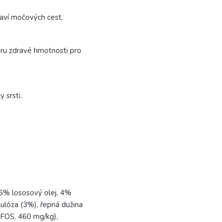
aví močových cest.
oru zdravé hmotnosti pro
 srsti.
 6% lososový olej, 4%
elulóza (3%), řepná dužina
(FOS, 460 mg/kg),