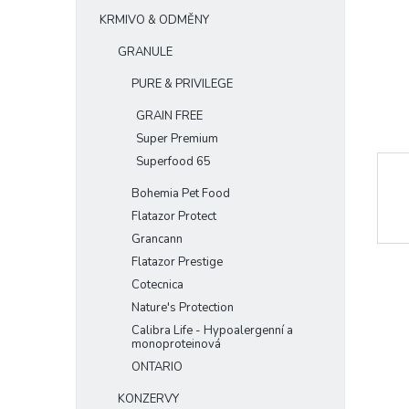
e
KRMIVO & ODMĚNY
l
GRANULE
PURE & PRIVILEGE
GRAIN FREE
Super Premium
Superfood 65
Bohemia Pet Food
Flatazor Protect
Grancann
Flatazor Prestige
Cotecnica
Nature's Protection
Calibra Life - Hypoalergenní a
monoproteinová
ONTARIO
KONZERVY