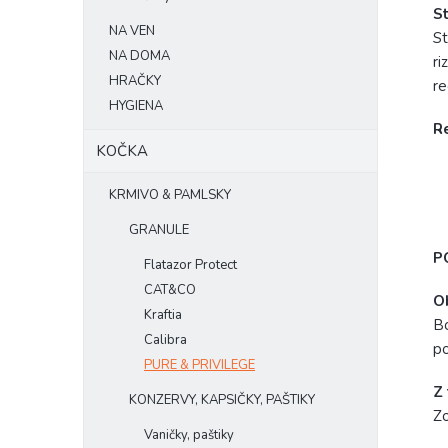
St
NA VEN
St
NA DOMA
ri
HRAČKY
re
HYGIENA
R
KOČKA
KRMIVO & PAMLSKY
GRANULE
P
Flatazor Protect
CAT&CO
O
Kraftia
Bo
Calibra
p
PURE & PRIVILEGE
Z 
KONZERVY, KAPSIČKY, PAŠTIKY
Zo
Vaničky, paštiky