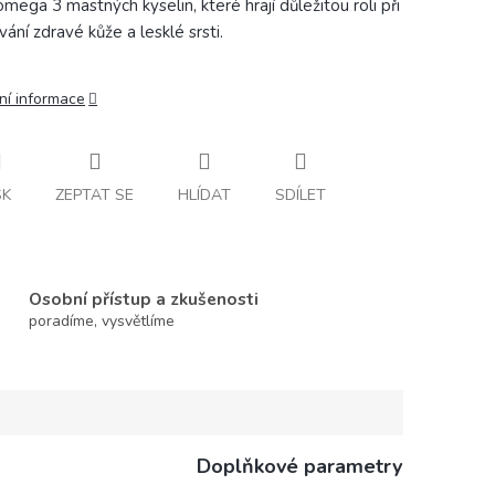
omega 3 mastných kyselin, které hrají důležitou roli při
vání zdravé kůže a lesklé srsti.
ní informace
SK
ZEPTAT SE
HLÍDAT
SDÍLET
Osobní přístup a zkušenosti
poradíme, vysvětlíme
Doplňkové parametry