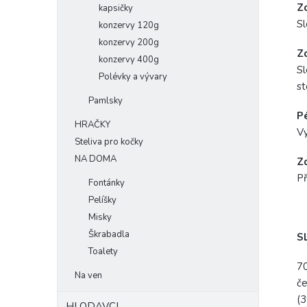
Z
kapsičky
Sl
konzervy 120g
konzervy 200g
Z
konzervy 400g
Sl
Polévky a vývary
st
Pamlsky
Pé
HRAČKY
Vy
Steliva pro kočky
NA DOMA
Z
Př
Fontánky
Pelíšky
Misky
Škrabadla
S
Toalety
70
Na ven
če
(3
HLODAVCI