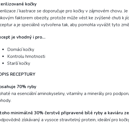
erilizované kočky
erilizace / kastrace se doporučuje pro kočky v zájmovém chovu. Je
zikovým faktorem obezity, protože může vést ke zvýšené chuti k jíd
ceptur a je speciálně vytvořena tak, aby pomohla vyvážit tyto změ
ecept je vhodný i pro…
Domácí kočky
Kontrolu hmotnosti
Starší kočky
OPIS RECEPTURY
bsahuje 70% ryby
haté na esenciální aminokyseliny, vitamíny a minerály pro podpor
ohody.
toho minimálně 30% čerstvě připravené bílé ryby a kaviáru z
dpovědně získávaný a vysoce stravitelný protein, ideální pro kočky