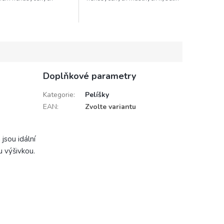
h kyselin pro vitalitu,
pro zdravou kůži a srst.
 kůži a srst.
Doplňkové parametry
Kategorie
:
Pelíšky
EAN
:
Zvolte variantu
jsou idální
 výšivkou.