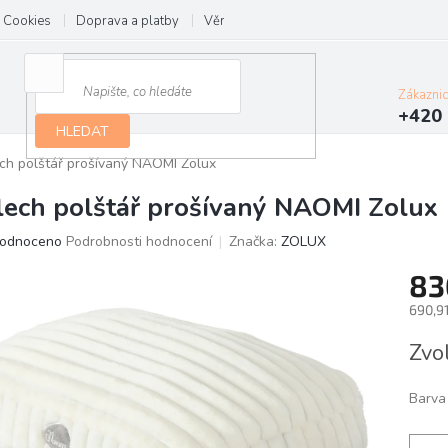
Cookies
Doprava a platby
Věrnostní program
Kontakt
Zákazni
+420 
HLEDAT
ch polštář prošívaný NAOMI Zolux
lech polštář prošívaný NAOMI Zolux
ěrné
odnoceno
Podrobnosti hodnocení
Značka:
ZOLUX
ocení
83
ktu
690,9
Měrn
Zvo
cena:
iček.
Barva