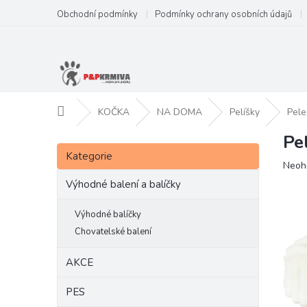
Přejít
Obchodní podmínky
Podmínky ochrany osobních údajů
na
obsah
Domů
KOČKA
NA DOMA
Pelíšky
Pele
Pe
P
Přeskočit
o
Kategorie
kategorie
Prům
Neoh
s
hodn
t
Výhodné balení a balíčky
produ
r
je
a
Výhodné balíčky
0,0
n
z
Chovatelské balení
5
n
hvězd
í
AKCE
p
a
PES
n