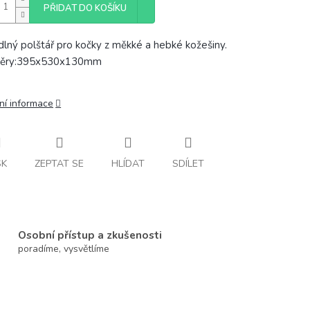
PŘIDAT DO KOŠÍKU
lný polštář pro kočky z měkké a hebké kožešiny.
ěry:395x530x130mm
ní informace
SK
ZEPTAT SE
HLÍDAT
SDÍLET
Osobní přístup a zkušenosti
poradíme, vysvětlíme