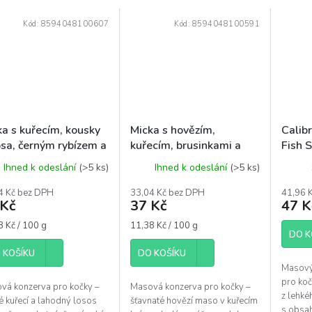
Kód:
8594048100607
Kód:
8594048100591
ka s kuřecím, kousky
Micka s hovězím,
Calibr
osa, černým rybízem a
kuřecím, brusinkami a
Fish 
rinem 325 g
taurinem 325 g
Ihned k odeslání
(>5 ks)
Ihned k odeslání
(>5 ks)
4 Kč bez DPH
33,04 Kč bez DPH
41,96 
 Kč
37 Kč
47 K
á
Měrná
8 Kč / 100 g
11,38 Kč / 100 g
DO K
cena:
 KOŠÍKU
DO KOŠÍKU
Masový
pro koč
vá konzerva pro kočky –
Masová konzerva pro kočky –
z lehké
é kuřecí a lahodný losos
šťavnaté hovězí maso v kuřecím
s obsa