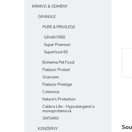
e
KRMIVO & ODMĚNY
l
GRANULE
PURE & PRIVILEGE
GRAIN FREE
Super Premium
Superfood 65
Bohemia Pet Food
Flatazor Protect
Grancann
Flatazor Prestige
Cotecnica
Nature's Protection
Calibra Life - Hypoalergenní a
monoproteinová
ONTARIO
Sou
KONZERVY