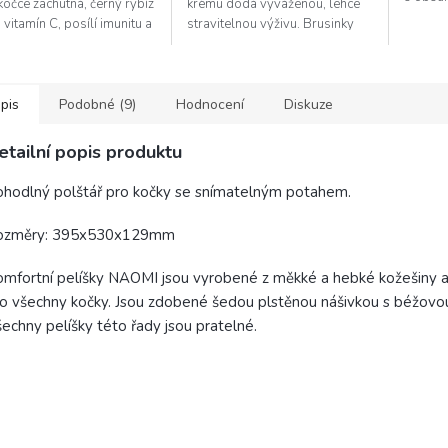
kočce zachutná, černý rybíz
krému dodá vyváženou, lehce
mastnýc
vitamín C, posílí imunitu a
stravitelnou výživu. Brusinky
zdravou
čně s taurinem příznivě
plné přírodních antioxidantů
ní zrak Vaší kočky....
zajistí společně s taurinem...
pis
Podobné (9)
Hodnocení
Diskuze
etailní popis produktu
hodlný polštář pro kočky se snímatelným potahem.
ozměry: 395x530x129mm
mfortní pelíšky NAOMI jsou vyrobené z měkké a hebké kožešiny a 
o všechny kočky. Jsou zdobené šedou plstěnou nášivkou s béžovou
echny pelíšky této řady jsou pratelné.