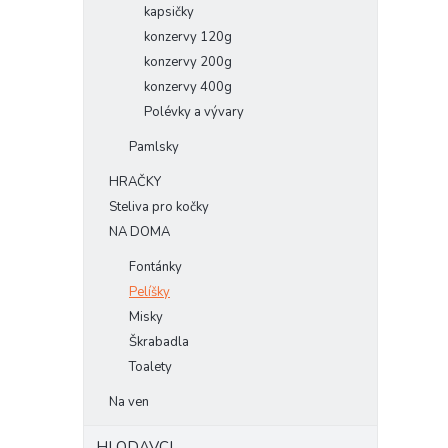
kapsičky
konzervy 120g
konzervy 200g
konzervy 400g
Polévky a vývary
Pamlsky
HRAČKY
Steliva pro kočky
NA DOMA
Fontánky
Pelíšky
Misky
Škrabadla
Toalety
Na ven
HLODAVCI