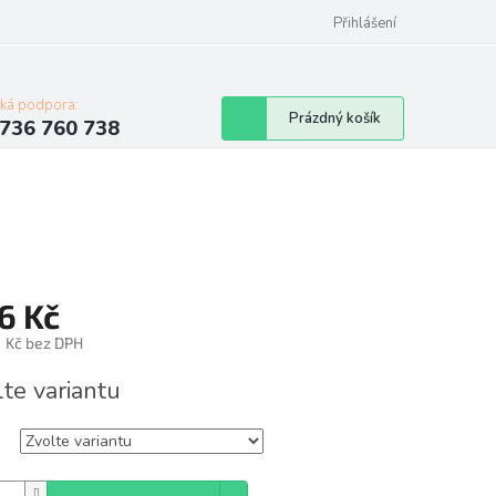
Přihlášení
cká podpora:
Nákupní
Prázdný košík
736 760 738
košík
6 Kč
1 Kč bez DPH
á
lte variantu