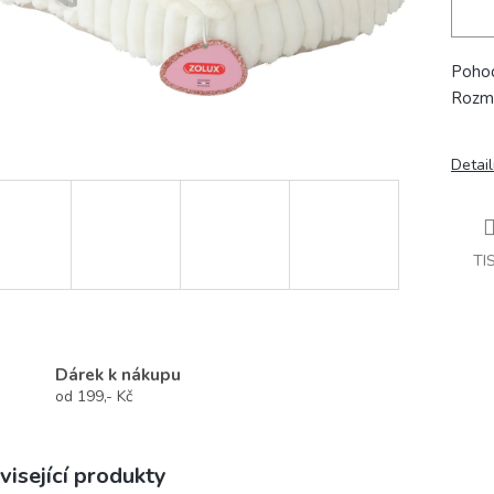
Pohod
Rozm
Detail
TI
Dárek k nákupu
od 199,- Kč
visející produkty