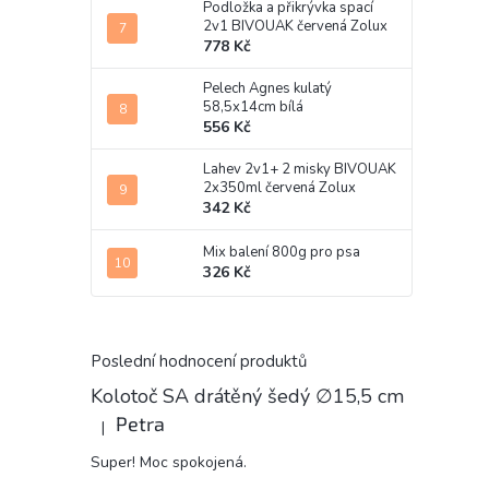
Podložka a přikrývka spací
2v1 BIVOUAK červená Zolux
778 Kč
Pelech Agnes kulatý
58,5x14cm bílá
556 Kč
Lahev 2v1+ 2 misky BIVOUAK
2x350ml červená Zolux
342 Kč
Mix balení 800g pro psa
326 Kč
Poslední hodnocení produktů
Kolotoč SA drátěný šedý ∅15,5 cm
Petra
|
Hodnocení produktu je 5 z 5 hvězdiček.
Super! Moc spokojená.