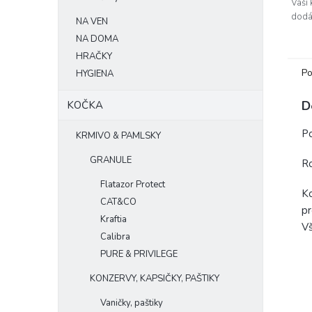
Vaší 
dodá 
NA VEN
spole
NA DOMA
ovliv
HRAČKY
Po
HYGIENA
D
KOČKA
Po
KRMIVO & PAMLSKY
GRANULE
R
Flatazor Protect
Ko
CAT&CO
pr
Kraftia
Vš
Calibra
PURE & PRIVILEGE
KONZERVY, KAPSIČKY, PAŠTIKY
Vaničky, paštiky