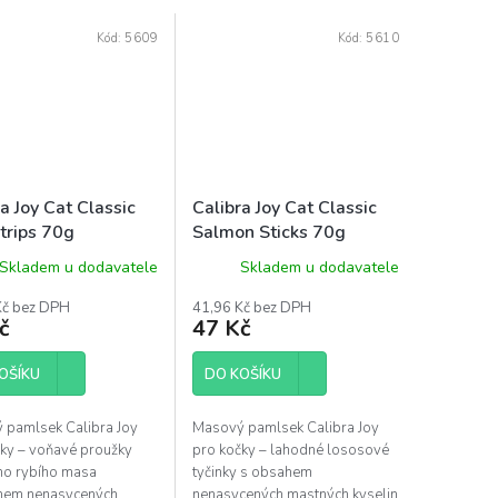
Kód:
5609
Kód:
5610
a Joy Cat Classic
Calibra Joy Cat Classic
Strips 70g
Salmon Sticks 70g
Skladem u dodavatele
Skladem u dodavatele
Kč bez DPH
41,96 Kč bez DPH
č
47 Kč
OŠÍKU
DO KOŠÍKU
 pamlsek Calibra Joy
Masový pamlsek Calibra Joy
ky – voňavé proužky
pro kočky – lahodné lososové
ho rybího masa
tyčinky s obsahem
hem nenasycených
nenasycených mastných kyselin