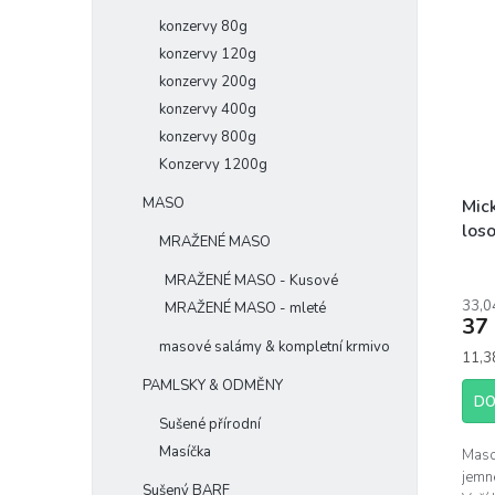
konzervy 80g
konzervy 120g
konzervy 200g
konzervy 400g
konzervy 800g
Konzervy 1200g
MASO
Mic
los
MRAŽENÉ MASO
tau
MRAŽENÉ MASO - Kusové
33,0
MRAŽENÉ MASO - mleté
37
masové salámy & kompletní krmivo
Měrn
11,3
cena:
PAMLSKY & ODMĚNY
DO
Sušené přírodní
Masíčka
Maso
jemn
Sušený BARF