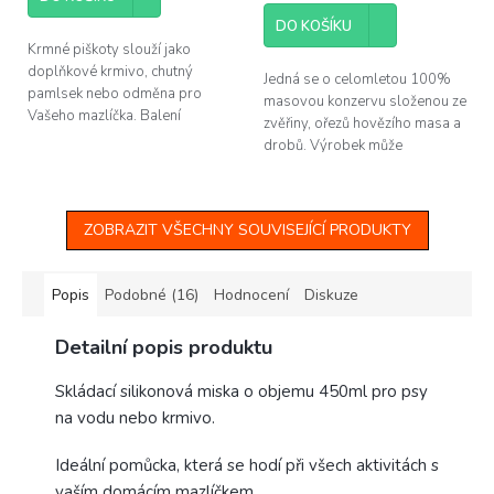
cena:
DO KOŠÍKU
Krmné piškoty slouží jako
doplňkové krmivo, chutný
Jedná se o celomletou 100%
pamlsek nebo odměna pro
masovou konzervu složenou ze
Vašeho mazlíčka. Balení
zvěřiny, ořezů hovězího masa a
obsahuje 200 g piškotů.
drobů. Výrobek může
obsahovat kosti.
ZOBRAZIT VŠECHNY SOUVISEJÍCÍ PRODUKTY
Popis
Podobné (16)
Hodnocení
Diskuze
Detailní popis produktu
Skládací silikonová miska o objemu 450ml pro psy
na vodu nebo krmivo.
Ideální pomůcka, která se hodí při všech aktivitách s
vaším domácím mazlíčkem.