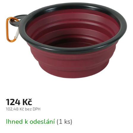
je
0,0
z
5
hvězdiček.
124 Kč
102,48 Kč bez DPH
Měrná
Ihned k odeslání
(1 ks)
cena: