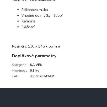
Silikonová miska
Vhodné do myčky nádobí
Karabina
Skládací
Rozměry: 130 x 145 x 55 mm
Doplňkové parametry
Kategorie
:
NA VEN
Hmotnost
:
0.1 kg
EAN
:
3336026742431
Z
á
p
a