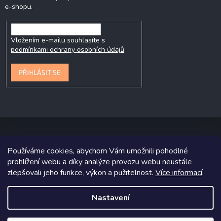
e-shopu.
Vložením e-mailu souhlasíte s
podmínkami ochrany osobních údajů
PŘIHLÁSIT SE
Používáme cookies, abychom Vám umožnili pohodlné
Copyright 2026
P&P Krmiva
. Všechna práva vyhrazena.
prohlížení webu a díky analýze provozu webu neustále
zlepšovali jeho funkce, výkon a pužitelnost.
Více informací
.
Grafický návrh vytvořil a na Shoptet implementoval
Tomáš Hlad
&
Shoptetak.cz
.
Nastavení
Vytvořil Shoptet