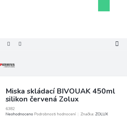
Přejít
Nákupní
na
košík
obsah
Miska skládací BIVOUAK 450ml
silikon červená Zolux
6382
Průměrné
Neohodnoceno
Podrobnosti hodnocení
Značka:
ZOLUX
hodnocení
produktu