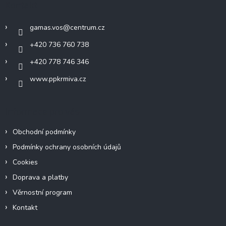
Kontakt
t
í
gamas.vos
@
centrum.cz
+420 736 760 738
+420 778 746 346
www.ppkrmiva.cz
Informace pro vás
Obchodní podmínky
Podmínky ochrany osobních údajů
Cookies
Doprava a platby
Věrnostní program
Kontakt