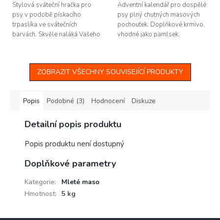
Stylová sváteční hračka pro
Adventní kalendář pro dospělé
psy v podobě pískacího
psy plný chutných masových
trpaslíka ve svátečních
pochoutek. Doplňkové krmivo,
barvách. Skvěle naláká Vašeho
vhodné jako pamlsek.
pejska ke hře a zabaví ho tak i
při dlouhých zimních večerech.
A...
ZOBRAZIT VŠECHNY SOUVISEJÍCÍ PRODUKTY
Popis
Podobné (3)
Hodnocení
Diskuze
Detailní popis produktu
Popis produktu není dostupný
Doplňkové parametry
Kategorie
:
Mleté maso
Hmotnost
:
5 kg