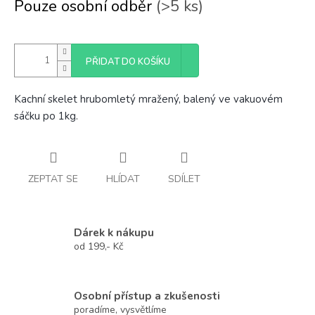
Pouze osobní odběr
(>5 ks)
cena:
PŘIDAT DO KOŠÍKU
Kachní skelet hrubomletý mražený, balený ve vakuovém
sáčku po 1kg.
ZEPTAT SE
HLÍDAT
SDÍLET
Dárek k nákupu
od 199,- Kč
Osobní přístup a zkušenosti
poradíme, vysvětlíme