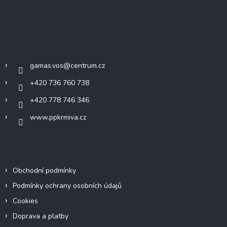
Z
á
p
a
Kontakt
t
í
gamas.vos
@
centrum.cz
+420 736 760 738
+420 778 746 346
www.ppkrmiva.cz
Informace pro vás
Obchodní podmínky
Podmínky ochrany osobních údajů
Cookies
Doprava a platby