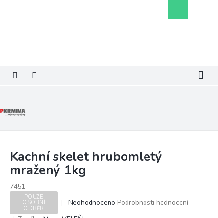
Přejít
Nákupní
na
košík
obsah
Kachní skelet hrubomletý
mražený 1kg
7451
POUZE
Průměrné
Neohodnoceno
Podrobnosti hodnocení
OSOBNÍ
ODBĚR
hodnocení