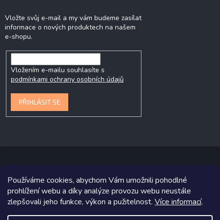
Vložte svůj e-mail a my vám budeme zasílat
informace o nových produktech na našem
e-shopu.
Vložením e-mailu souhlasíte s
podmínkami ochrany osobních údajů
PŘIHLÁSIT SE
Používáme cookies, abychom Vám umožnili pohodlné
Copyright 2026
P&P Krmiva
. Všechna práva vyhrazena.
prohlížení webu a díky analýze provozu webu neustále
zlepšovali jeho funkce, výkon a pužitelnost.
Více informací
.
Grafický návrh vytvořil a na Shoptet implementoval
Tomáš Hlad
&
Shoptetak.cz
.