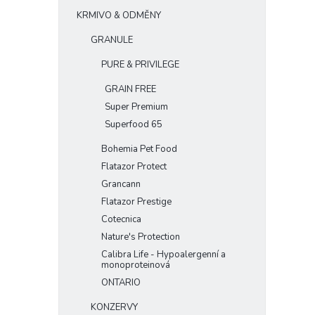
e
KRMIVO & ODMĚNY
l
GRANULE
PURE & PRIVILEGE
GRAIN FREE
Super Premium
Superfood 65
Bohemia Pet Food
Flatazor Protect
Grancann
Flatazor Prestige
Cotecnica
Nature's Protection
Calibra Life - Hypoalergenní a
monoproteinová
ONTARIO
KONZERVY