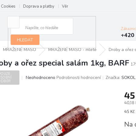
Cookies
Doprava a platby
Věrnostní program
Kontakt
Zákazni
+420 
HLEDAT
MRAŽENÉ MASO
MRAŽENÉ MASO - mleté
Droby a ořez 
oby a ořez special salám 1kg, BARF
17
POUZE
Průměrné
Neohodnoceno
Podrobnosti hodnocení
Značka:
SOKOL
SOBNÍ
ODBĚR
hodnocení
produktu
45
je
0,0
40,18
z
Měrn
45 Kč 
5
cena:
hvězdiček.
Na 