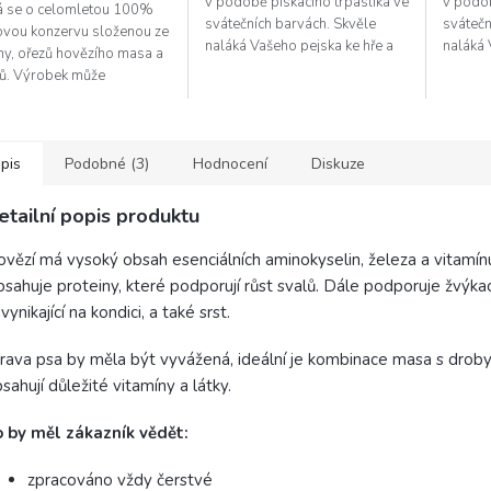
v podobě pískacího trpaslíka ve
v podob
á se o celomletou 100%
svátečních barvách. Skvěle
svátečn
vou konzervu složenou ze
naláká Vašeho pejska ke hře a
naláká 
ny, ořezů hovězího masa a
zabaví ho tak i při dlouhých
zabaví 
ů. Výrobek může
zimních večerech. A...
zimních
hovat kosti.
pis
Podobné (3)
Hodnocení
Diskuze
etailní popis produktu
vězí má vysoký obsah esenciálních aminokyselin, železa a vitamín
sahuje proteiny, které podporují růst svalů. Dále podporuje žvýkac
 vynikající na kondici, a také srst.
rava psa by měla být vyvážená, ideální je kombinace masa s droby
sahují důležité vitamíny a látky.
 by měl zákazník vědět:
zpracováno vždy čerstvé