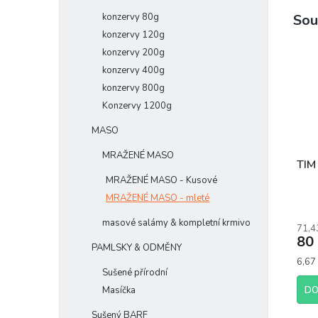
Sou
konzervy 80g
konzervy 120g
konzervy 200g
konzervy 400g
konzervy 800g
Konzervy 1200g
MASO
MRAŽENÉ MASO
TIM
MRAŽENÉ MASO - Kusové
MRAŽENÉ MASO - mleté
masové salámy & kompletní krmivo
71,4
80
PAMLSKY & ODMĚNY
Měrn
6,67 
Sušené přírodní
cena:
Masíčka
DO
Sušený BARF