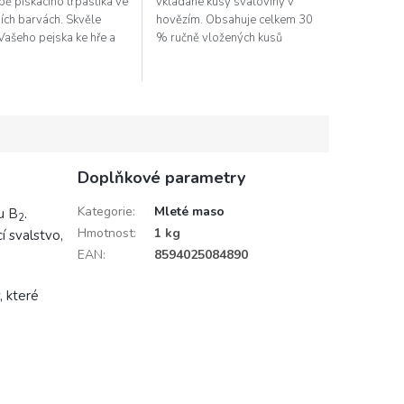
ě pískacího trpaslíka ve
vkládané kusy svaloviny v
ích barvách. Skvěle
hovězím. Obsahuje celkem 30
Vašeho pejska ke hře a
% ručně vložených kusů
ho tak i při dlouhých
svaloviny do 70 % hovězího
 večerech. A...
mletého masa.
Doplňkové parametry
Kategorie
:
Mleté maso
u B
.
2
Hmotnost
:
1 kg
í svalstvo,
EAN
:
8594025084890
, které