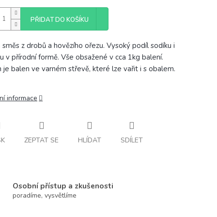
PŘIDAT DO KOŠÍKU
 směs z drobů a hovězího ořezu. Vysoký podíl sodíku i
ku v přírodní formě. Vše obsažené v cca 1kg balení.
 je balen ve varném střevě, které lze vařit i s obalem.
ní informace
SK
ZEPTAT SE
HLÍDAT
SDÍLET
Osobní přístup a zkušenosti
poradíme, vysvětlíme