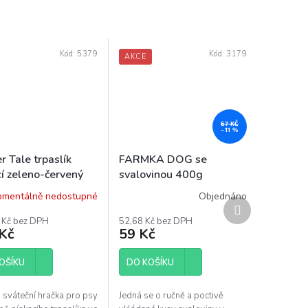
Kód:
5379
Kód:
3179
AKCE
67 KČ
–11 %
r Tale trpaslík
FARMKA DOG se
cí zeleno-červený
svalovinou 400g
mentálně nedostupné
Objednáno
Další
produkt
 Kč bez DPH
52,68 Kč bez DPH
Kč
59 Kč
OŠÍKU
DO KOŠÍKU
 sváteční hračka pro psy
Jedná se o ručně a poctivě