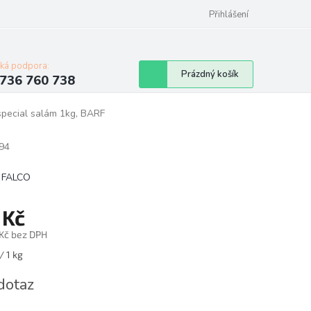
Přihlášení
cká podpora:
Nákupní
Prázdný košík
736 760 738
košík
special salám 1kg, BARF
94
 FALCO
 Kč
 Kč bez DPH
á
/ 1 kg
dotaz