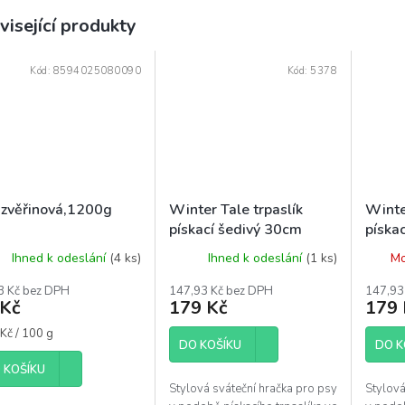
visející produkty
Kód:
8594025080090
Kód:
5378
 zvěřinová,1200g
Winter Tale trpaslík
Winte
pískací šedivý 30cm
píska
30cm
Ihned k odeslání
(4 ks)
Ihned k odeslání
(1 ks)
Mo
3 Kč bez DPH
147,93 Kč bez DPH
147,93
 Kč
179 Kč
179 
á
Kč / 100 g
DO KOŠÍKU
DO K
 KOŠÍKU
Stylová sváteční hračka pro psy
Stylová