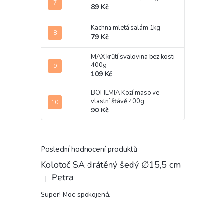
89 Kč
Kachna mletá salám 1kg
79 Kč
MAX krůtí svalovina bez kosti
400g
109 Kč
BOHEMIA Kozí maso ve
vlastní šťávě 400g
90 Kč
Poslední hodnocení produktů
Kolotoč SA drátěný šedý ∅15,5 cm
Petra
|
Hodnocení produktu je 5 z 5 hvězdiček.
Super! Moc spokojená.