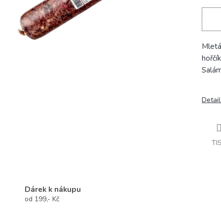
Mletá
hořčí
Salám
Detail
TI
Dárek k nákupu
od 199,- Kč