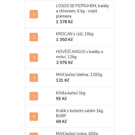
LOSOS SE PSTRUHEM, batáty
a chřestem, 6 kg - malá
plemena
1 378 Kč
KROCAN s rýží, 10kg
1 350 Kč
HOVĚZÍ ANGUS s batáty a
mrkví, 12kg
2 076 Kč
MAX kuřecí stehna, 1200g
121 Kč
Křídla kuřecí 1kg
55 Kč
Králík s kuřecím salám 1kg,
BARF
69 Kč
MAX kuřecí srdce, 400g