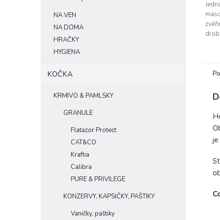
Jedn
maso
NA VEN
zvěři
NA DOMA
drob
HRAČKY
obsa
HYGIENA
Po
KOČKA
D
KRMIVO & PAMLSKY
GRANULE
Ho
Ob
Flatazor Protect
je
CAT&CO
Kraftia
St
Calibra
ob
PURE & PRIVILEGE
Co
KONZERVY, KAPSIČKY, PAŠTIKY
Vaničky, paštiky