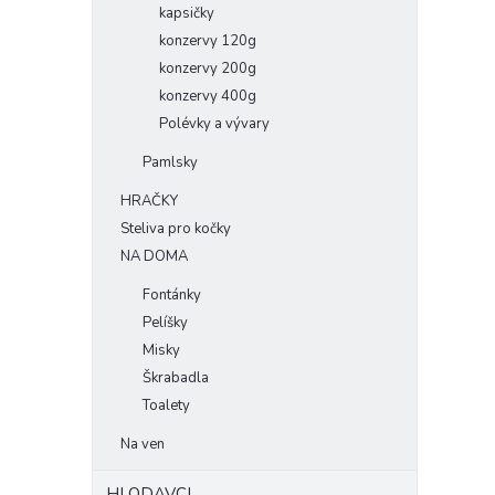
kapsičky
konzervy 120g
konzervy 200g
konzervy 400g
Polévky a vývary
Pamlsky
HRAČKY
Steliva pro kočky
NA DOMA
Fontánky
Pelíšky
Misky
Škrabadla
Toalety
Na ven
HLODAVCI