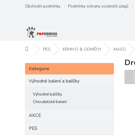
Přejít
Obchodní podmínky
Podmínky ochrany osobních údajů
na
obsah
Domů
PES
KRMIVO & ODMĚNY
MASO
Dr
P
Přeskočit
o
Kategorie
kategorie
s
O
t
Výhodné balení a balíčky
r
a
Výhodné balíčky
n
Chovatelské balení
n
í
AKCE
p
a
PES
n