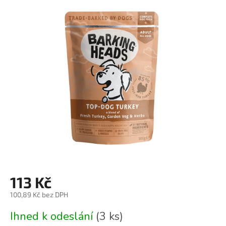
je
0,0
z
5
hvězdiček.
113 Kč
100,89 Kč bez DPH
Měrná
Ihned k odeslání
(3 ks)
cena: