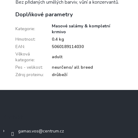
Bez přidaných umělých barviv, vůní a konzervantů.
Doplňkové parametry
Masové salámy & kompletní
Kategorie
:
krmivo
Hmotnost
:
0.4 kg
EAN
:
5060189114030
Věková
adult
kategorie
:
Pes - velikost
:
neurčeno/ all breed
Zdroj proteinu
:
drůbeží
Z
á
p
a
Kontakt
t
í
gamas.vos
@
centrum.cz