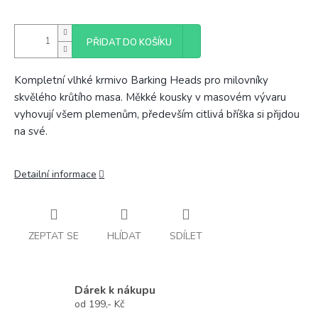
PŘIDAT DO KOŠÍKU
Kompletní vlhké krmivo Barking Heads pro milovníky
skvělého krůtího masa. Měkké kousky v masovém vývaru
vyhovují všem plemenům, především citlivá bříška si přijdou
na své.
Detailní informace
ZEPTAT SE
HLÍDAT
SDÍLET
Dárek k nákupu
od 199,- Kč