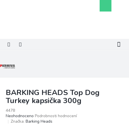
Přejít
Nákupní
na
košík
obsah
BARKING HEADS Top Dog
Turkey kapsička 300g
4478
Průměrné
Neohodnoceno
Podrobnosti hodnocení
hodnocení
Značka:
Barking Heads
produktu