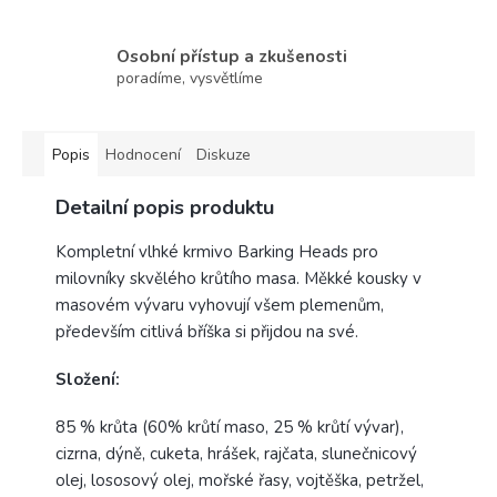
Osobní přístup a zkušenosti
poradíme, vysvětlíme
Popis
Hodnocení
Diskuze
Detailní popis produktu
Kompletní vlhké krmivo Barking Heads pro
milovníky skvělého krůtího masa. Měkké kousky v
masovém vývaru vyhovují všem plemenům,
především citlivá bříška si přijdou na své.
Složení:
85 % krůta (60% krůtí maso, 25 % krůtí vývar),
cizrna, dýně, cuketa, hrášek, rajčata, slunečnicový
olej, lososový olej, mořské řasy, vojtěška, petržel,