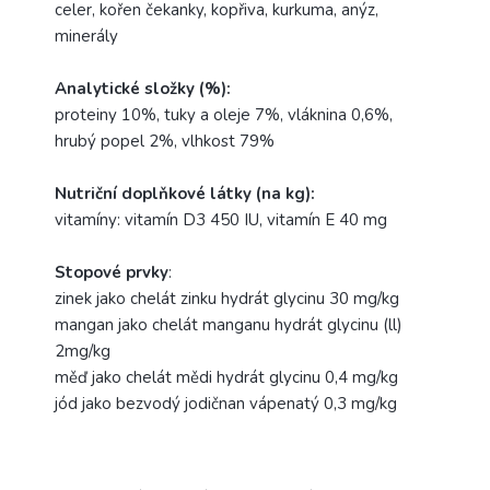
celer, kořen čekanky, kopřiva, kurkuma, anýz,
minerály
Analytické složky (%):
proteiny 10%, tuky a oleje 7%, vláknina 0,6%,
hrubý popel 2%, vlhkost 79%
Nutriční doplňkové látky (na kg):
vitamíny: vitamín D3 450 IU, vitamín E 40 mg
Stopové prvky
:
zinek jako chelát zinku hydrát glycinu 30 mg/kg
mangan jako chelát manganu hydrát glycinu (ll)
2mg/kg
měď jako chelát mědi hydrát glycinu 0,4 mg/kg
jód jako bezvodý jodičnan vápenatý 0,3 mg/kg