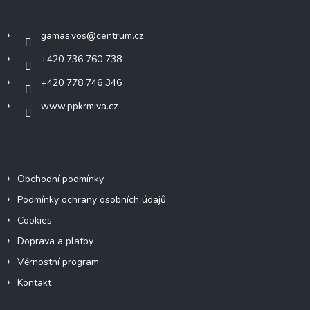
Kontakt
t
í
gamas.vos
@
centrum.cz
+420 736 760 738
+420 778 746 346
www.ppkrmiva.cz
Informace pro vás
Obchodní podmínky
Podmínky ochrany osobních údajů
Cookies
Doprava a platby
Věrnostní program
Kontakt