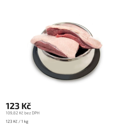
je
0,0
z
5
hvězdiček.
123 Kč
109,82 Kč bez DPH
Měrná
123 Kč / 1 kg
cena: