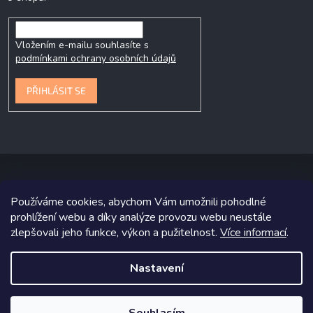
Vložením e-mailu souhlasíte s
podmínkami ochrany osobních údajů
PŘIHLÁSIT SE
Používáme cookies, abychom Vám umožnili pohodlné
Copyright 2026
P&P Krmiva
. Všechna práva vyhrazena.
prohlížení webu a díky analýze provozu webu neustále
zlepšovali jeho funkce, výkon a pužitelnost.
Více informací
.
Grafický návrh vytvořil a na Shoptet implementoval
Tomáš Hlad
&
Shoptetak.cz
.
Nastavení
Vytvořil Shoptet