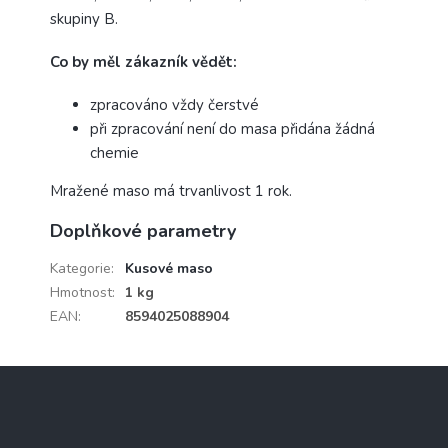
skupiny B.
Co by měl zákazník vědět:
zpracováno vždy čerstvé
při zpracování není do masa přidána žádná
chemie
Mražené maso má trvanlivost 1 rok.
Doplňkové parametry
Kategorie
:
Kusové maso
Hmotnost
:
1 kg
EAN
:
8594025088904
Z
á
p
a