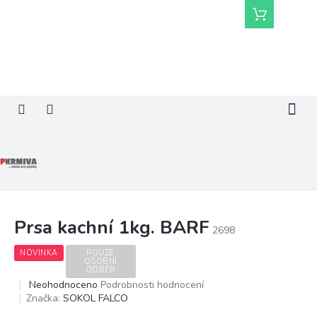
Přejít
Nákupní
na
košík
obsah
Prsa kachní 1kg. BARF
2698
NOVINKA
POUZE
OSOBNÍ
ODBĚR
Průměrné
Neohodnoceno
Podrobnosti hodnocení
hodnocení
Značka:
SOKOL FALCO
produktu