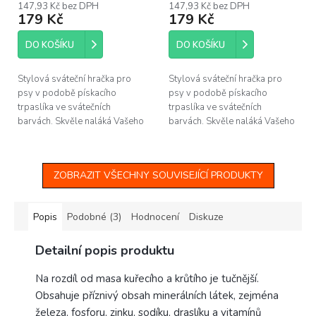
147,93 Kč bez DPH
147,93 Kč bez DPH
179 Kč
179 Kč
DO KOŠÍKU
DO KOŠÍKU
Stylová sváteční hračka pro
Stylová sváteční hračka pro
psy v podobě pískacího
psy v podobě pískacího
trpaslíka ve svátečních
trpaslíka ve svátečních
barvách. Skvěle naláká Vašeho
barvách. Skvěle naláká Vašeho
pejska ke hře a zabaví ho tak i
pejska ke hře a zabaví ho tak i
při dlouhých zimních večerech.
při dlouhých zimních večerech.
A...
A...
ZOBRAZIT VŠECHNY SOUVISEJÍCÍ PRODUKTY
Popis
Podobné (3)
Hodnocení
Diskuze
Detailní popis produktu
Na rozdíl od masa kuřecího a krůtího je tučnější.
Obsahuje příznivý obsah minerálních látek, zejména
železa, fosforu, zinku, sodíku, draslíku a vitamínů