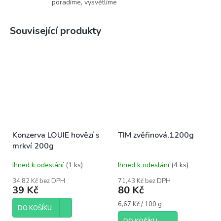
poradíme, vysvětlíme
Související produkty
Konzerva LOUIE hovězí s
TIM zvěřinová,1200g
mrkví 200g
Ihned k odeslání
(1 ks)
Ihned k odeslání
(4 ks)
34,82 Kč bez DPH
71,43 Kč bez DPH
39 Kč
80 Kč
Měrná
6,67 Kč / 100 g
DO KOŠÍKU
cena: