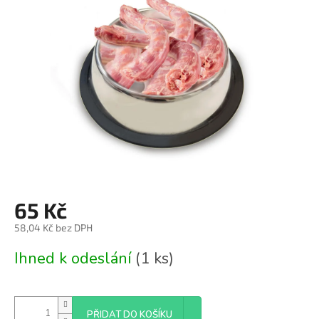
z
5
hvězdiček.
65 Kč
58,04 Kč bez DPH
Měrná
Ihned k odeslání
(1 ks)
cena:
PŘIDAT DO KOŠÍKU