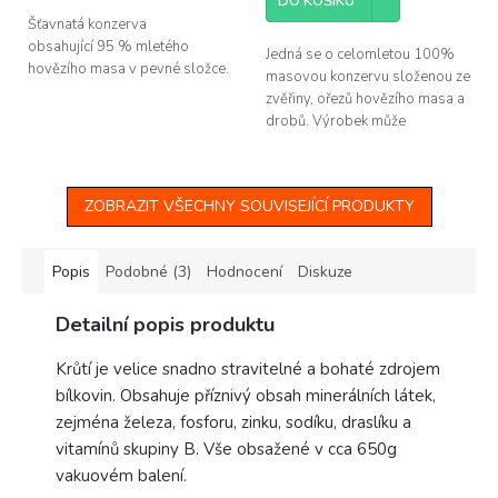
DO KOŠÍKU
Šťavnatá konzerva
obsahující 95 % mletého
Jedná se o celomletou 100%
hovězího masa v pevné složce.
masovou konzervu složenou ze
zvěřiny, ořezů hovězího masa a
drobů. Výrobek může
obsahovat kosti.
ZOBRAZIT VŠECHNY SOUVISEJÍCÍ PRODUKTY
Popis
Podobné (3)
Hodnocení
Diskuze
Detailní popis produktu
Krůtí je velice snadno stravitelné a bohaté zdrojem
bílkovin. Obsahuje příznivý obsah minerálních látek,
zejména železa, fosforu, zinku, sodíku, draslíku a
vitamínů skupiny B. Vše obsažené v cca 650g
vakuovém balení.