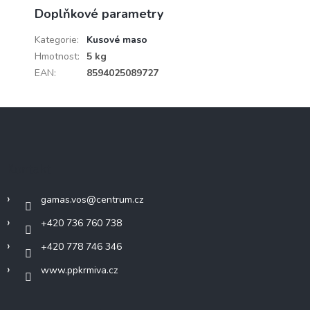
Doplňkové parametry
Kategorie
:
Kusové maso
Hmotnost
:
5 kg
EAN
:
8594025089727
Z
á
p
a
Kontakt
t
í
gamas.vos
@
centrum.cz
+420 736 760 738
+420 778 746 346
www.ppkrmiva.cz