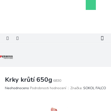
Přejít
Nákupní
na
košík
obsah
Krky krůtí 650g
6830
Průměrné
Neohodnoceno
Podrobnosti hodnocení
Značka:
SOKOL FALCO
hodnocení
produktu
je
0,0