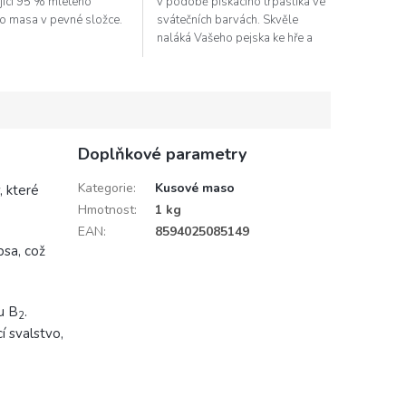
jící 95 % mletého
v podobě pískacího trpaslíka ve
o masa v pevné složce.
svátečních barvách. Skvěle
naláká Vašeho pejska ke hře a
zabaví ho tak i při dlouhých
zimních večerech. A...
Doplňkové parametry
Kategorie
:
Kusové maso
, které
Hmotnost
:
1 kg
EAN
:
8594025085149
psa, což
u B
.
2
í svalstvo,