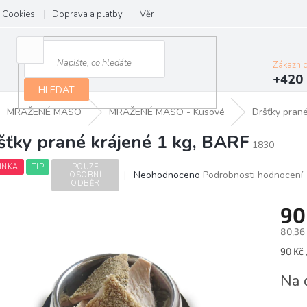
Cookies
Doprava a platby
Věrnostní program
Kontakt
Zákazni
+420 
HLEDAT
MRAŽENÉ MASO
MRAŽENÉ MASO - Kusové
Dršťky prané
šťky prané krájené 1 kg, BARF
1830
INKA
TIP
POUZE
Průměrné
Neohodnoceno
Podrobnosti hodnocení
OSOBNÍ
ODBĚR
hodnocení
produktu
90
je
0,0
80,36
z
Měrn
90 Kč 
5
cena:
hvězdiček.
Na 