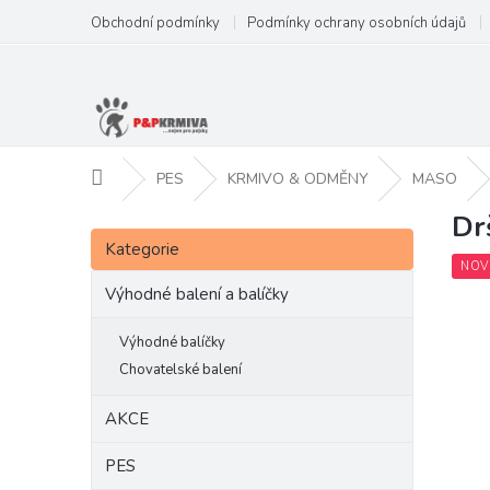
Přejít
Obchodní podmínky
Podmínky ochrany osobních údajů
na
obsah
Domů
PES
KRMIVO & ODMĚNY
MASO
Dr
P
Přeskočit
o
Kategorie
kategorie
s
NOV
t
Výhodné balení a balíčky
r
a
Výhodné balíčky
n
Chovatelské balení
n
í
AKCE
p
a
PES
n