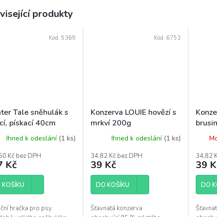
visející produkty
Kód:
5369
Kód:
6753
ter Tale sněhulák s
Konzerva LOUIE hovězí s
Konze
cí, pískací 40cm
mrkví 200g
brusi
Ihned k odeslání
(1 ks)
Ihned k odeslání
(1 ks)
Mo
60 Kč bez DPH
34,82 Kč bez DPH
34,82 
7 Kč
39 Kč
39 K
 KOŠÍKU
DO KOŠÍKU
DO K
ční hračka pro psy
Šťavnatá konzerva
Šťavna