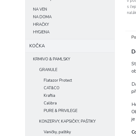
v po
s čep
NA VEN
nalák
NA DOMA
zabav
HRAČKY
večer
HYGIENA
Po
KOČKA
D
KRMIVO & PAMLSKY
St
GRANULE
ob
Flatazor Protect
Dá
CAT&CO
př
Kraftia
Calibra
Ho
PURE & PRIVILEGE
Ob
je
KONZERVY, KAPSIČKY, PAŠTIKY
Co
Vaničky, paštiky