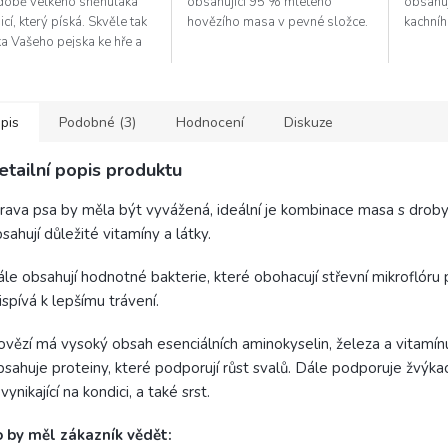
době velkého sněhuláka
obsahující 95 % mletého
obsahu
icí, který píská. Skvěle tak
hovězího masa v pevné složce.
kachníh
a Vašeho pejska ke hře a
í ho i při dlouhých zimních
ech. A jelikož...
pis
Podobné (3)
Hodnocení
Diskuze
etailní popis produktu
rava psa by měla být vyvážená, ideální je kombinace masa s droby
sahují důležité vitamíny a látky.
le obsahují hodnotné bakterie, které obohacují střevní mikroflóru 
ispívá k lepšímu trávení.
vězí má vysoký obsah esenciálních aminokyselin, železa a vitamín
sahuje proteiny, které podporují růst svalů. Dále podporuje žvýkac
 vynikající na kondici, a také srst.
 by měl zákazník vědět: