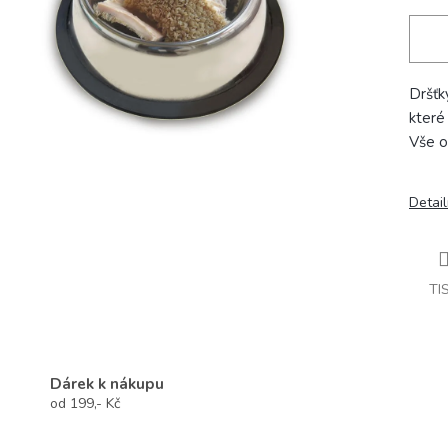
Dršťk
které
Vše o
Detail
TI
Dárek k nákupu
od 199,- Kč