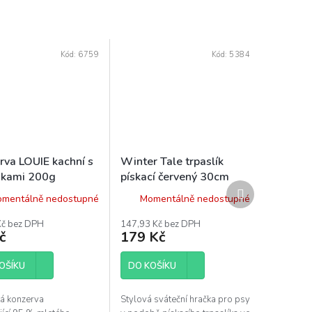
Kód:
6759
Kód:
5384
rva LOUIE kachní s
Winter Tale trpaslík
nkami 200g
pískací červený 30cm
Další
mentálně nedostupné
Momentálně nedostupné
produkt
Kč bez DPH
147,93 Kč bez DPH
č
179 Kč
OŠÍKU
DO KOŠÍKU
tá konzerva
Stylová sváteční hračka pro psy