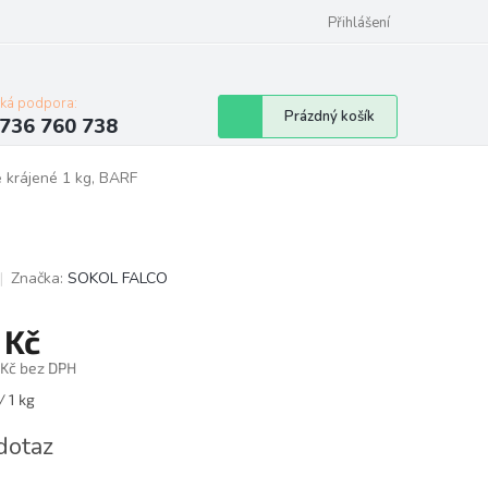
Přihlášení
cká podpora:
Nákupní
Prázdný košík
736 760 738
košík
 krájené 1 kg, BARF
Značka:
SOKOL FALCO
 Kč
 Kč bez DPH
á
/ 1 kg
dotaz