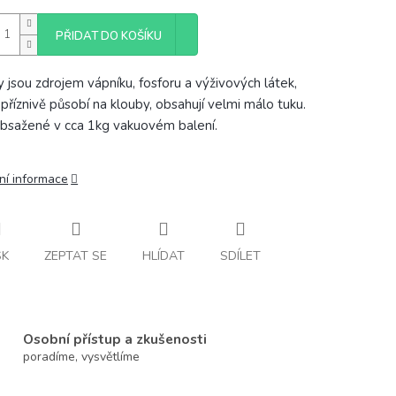
PŘIDAT DO KOŠÍKU
y jsou zdrojem vápníku, fosforu a výživových látek,
 příznivě působí na klouby, obsahují velmi málo tuku.
bsažené v cca 1kg vakuovém balení.
ní informace
SK
ZEPTAT SE
HLÍDAT
SDÍLET
Osobní přístup a zkušenosti
poradíme, vysvětlíme