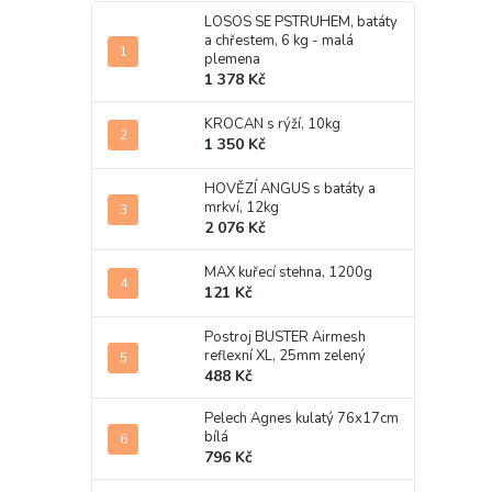
LOSOS SE PSTRUHEM, batáty
a chřestem, 6 kg - malá
plemena
1 378 Kč
KROCAN s rýží, 10kg
1 350 Kč
HOVĚZÍ ANGUS s batáty a
mrkví, 12kg
2 076 Kč
MAX kuřecí stehna, 1200g
121 Kč
Postroj BUSTER Airmesh
reflexní XL, 25mm zelený
488 Kč
Pelech Agnes kulatý 76x17cm
bílá
796 Kč