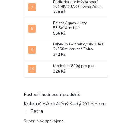
Podložka a přikrývka spací
2v1 BIVOUAK červená Zolux
778 Kč
Pelech Agnes kulatý
58,5x14cm bílá
556 Kč
Lahev 2v1+ 2 misky BIVOUAK
2x350ml červená Zolux
342 Kč
Mix balení 800g pro psa
326 Kč
Poslední hodnocení produktů
Kolotoč SA drátěný šedý ∅15,5 cm
Petra
|
Hodnocení produktu je 5 z 5 hvězdiček.
Super! Moc spokojená.