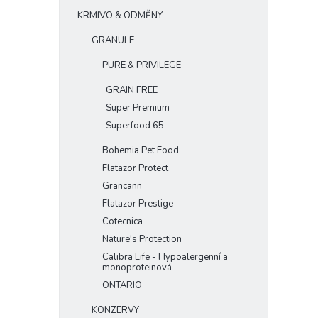
e
KRMIVO & ODMĚNY
l
GRANULE
PURE & PRIVILEGE
GRAIN FREE
Super Premium
Superfood 65
Bohemia Pet Food
Flatazor Protect
Grancann
Flatazor Prestige
Cotecnica
Nature's Protection
Calibra Life - Hypoalergenní a
monoproteinová
ONTARIO
KONZERVY