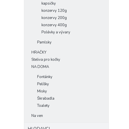
kapsičky
konzervy 120g
konzervy 200g
konzervy 400g
Polévky a vývary
Pamlsky
HRAČKY
Steliva pro kočky
NA DOMA
Fontánky
Pelíšky
Misky
Škrabadla
Toalety
Na ven
HLODAVCI