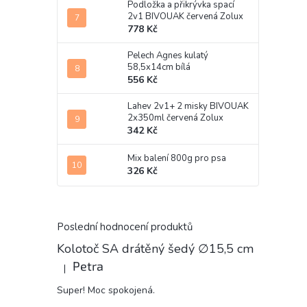
Podložka a přikrývka spací
2v1 BIVOUAK červená Zolux
778 Kč
Pelech Agnes kulatý
58,5x14cm bílá
556 Kč
Lahev 2v1+ 2 misky BIVOUAK
2x350ml červená Zolux
342 Kč
Mix balení 800g pro psa
326 Kč
Poslední hodnocení produktů
Kolotoč SA drátěný šedý ∅15,5 cm
Petra
|
Hodnocení produktu je 5 z 5 hvězdiček.
Super! Moc spokojená.