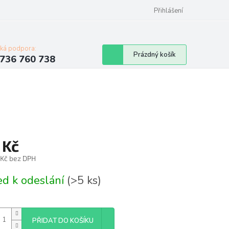
Přihlášení
cká podpora:
Nákupní
Prázdný košík
736 760 738
košík
 Kč
 Kč bez DPH
á
ed k odeslání
(>5 ks)
PŘIDAT DO KOŠÍKU