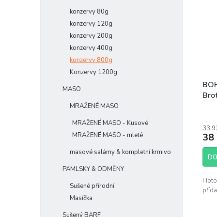
konzervy 80g
konzervy 120g
konzervy 200g
konzervy 400g
konzervy 800g
Konzervy 1200g
BOH
MASO
Bro
MRAŽENÉ MASO
MRAŽENÉ MASO - Kusové
33,9
MRAŽENÉ MASO - mleté
38
masové salámy & kompletní krmivo
DO
PAMLSKY & ODMĚNY
Hoto
Sušené přírodní
příd
Masíčka
Sušený BARF