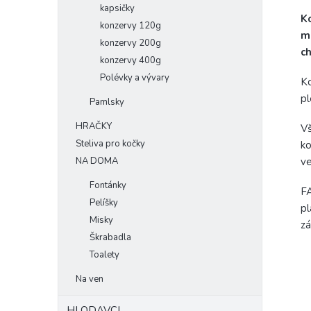
kapsičky
Ko
konzervy 120g
mi
konzervy 200g
ch
konzervy 400g
Polévky a vývary
Ko
p
Pamlsky
HRAČKY
Vš
Steliva pro kočky
ko
ve
NA DOMA
Fontánky
FA
Pelíšky
pl
Misky
zá
Škrabadla
Toalety
Na ven
HLODAVCI