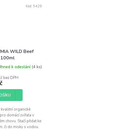
Kód:
5429
MIA WILD Beef
 100ml
Ihned k odeslání
(4 ks)
Kč bez DPH
č
OŠÍKU
kvalitní organické
pro domácí zvířata v
m chovu. Stačí přidat ke
m, či do misky s vodou.