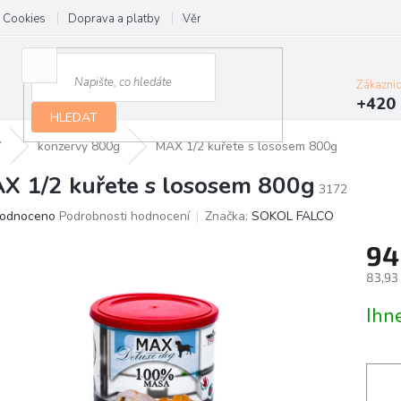
Cookies
Doprava a platby
Věrnostní program
Kontakt
Zákazni
+420 
HLEDAT
Y
konzervy 800g
MAX 1/2 kuřete s lososem 800g
X 1/2 kuřete s lososem 800g
3172
ěrné
odnoceno
Podrobnosti hodnocení
Značka:
SOKOL FALCO
ocení
94
ktu
83,93
Měrn
Ihn
cena:
iček.