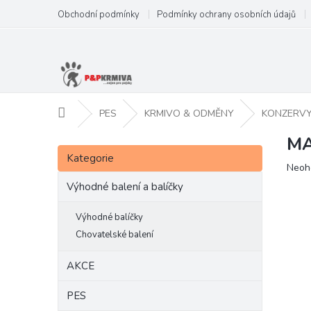
Přejít
Obchodní podmínky
Podmínky ochrany osobních údajů
na
obsah
Domů
PES
KRMIVO & ODMĚNY
KONZERV
MA
P
Přeskočit
o
Kategorie
kategorie
Prům
Neoh
s
hodn
t
Výhodné balení a balíčky
produ
r
je
a
Výhodné balíčky
0,0
n
z
Chovatelské balení
5
n
hvězd
í
AKCE
p
a
PES
n