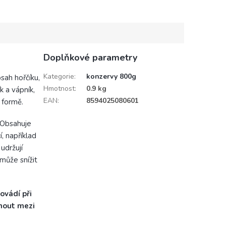
Doplňkové parametry
Kategorie
:
konzervy 800g
sah hořčíku,
Hmotnost
:
0.9 kg
k a vápník,
EAN
:
8594025080601
 formě.
 Obsahuje
í, například
 udržují
může snížit
ovádí při
knout mezi