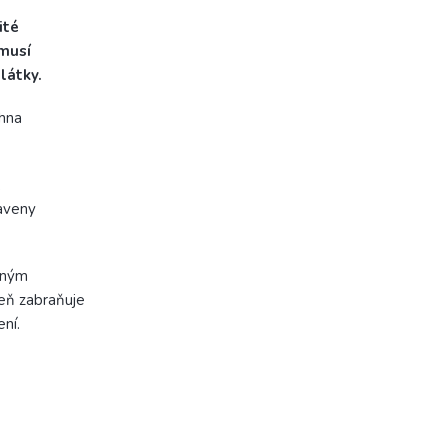
ité
emusí
látky.
hna
,
taveny
dným
eň zabraňuje
ní.