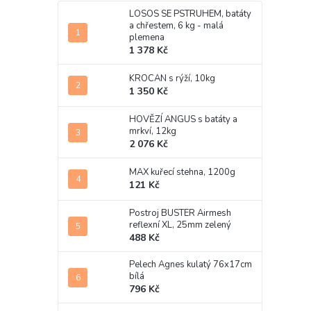
LOSOS SE PSTRUHEM, batáty
a chřestem, 6 kg - malá
plemena
1 378 Kč
KROCAN s rýží, 10kg
1 350 Kč
HOVĚZÍ ANGUS s batáty a
mrkví, 12kg
2 076 Kč
MAX kuřecí stehna, 1200g
121 Kč
Postroj BUSTER Airmesh
reflexní XL, 25mm zelený
488 Kč
Pelech Agnes kulatý 76x17cm
bílá
796 Kč