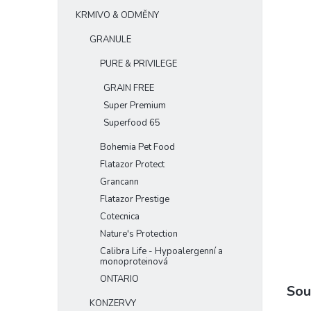
e
KRMIVO & ODMĚNY
l
GRANULE
PURE & PRIVILEGE
GRAIN FREE
Super Premium
Superfood 65
Bohemia Pet Food
Flatazor Protect
Grancann
Flatazor Prestige
Cotecnica
Nature's Protection
Calibra Life - Hypoalergenní a
monoproteinová
ONTARIO
Sou
KONZERVY