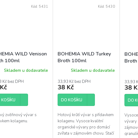
Kód:
5431
Kód:
5430
EMIA WILD Venison
BOHEMIA WILD Turkey
BOHE
th 100ml
Broth 100ml
Broth
Skladem u dodavatele
Skladem u dodavatele
3 Kč bez DPH
33,93 Kč bez DPH
33,93 
 Kč
38 Kč
38 K
 KOŠÍKU
DO KOŠÍKU
DO K
vý zvěřinový vývar s
Hotový krůtí vývar s přídavkem
Vysoce 
avkem kolagenu.
kolagenu. Vysoce kvalitní
vývary 
organické vývary pro domácí
zájmové
zvířata v zájmovém chovu. Stačí
granulí