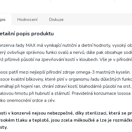
přidat ke granulím, či do misky s
vodou.
pis
Hodnocení
Diskuze
etailní popis produktu
nzerva řady MAX má vynikající nutriční a dietní hodnoty, vysoký ob
erý ovlivňuje správnou funkci svalů a nervů, dále pak obsahuje sodí
nž příznivě působí na zpevňování kostí v kloubech. Vše je v přírodní
sos patří mezi nejlepší přírodní zdroje omega-3 mastných kyselin.
soce kvalitní bílkoviny, které plní v organismu řadu důležitých funkc
máhají při hojení ran, chrání zdraví kostí, blahodárně působí na srst,
alovou hmotu při hubnutí a stárnutí. Pravidelná konzumace lososa 
ziko onemocnění srdce a cév.
sti v konzervě nejsou nebezpečné, díky sterilizaci, která se pr
ysokém tlaku a teplotě, jsou zcela měkoučké a lze je rozmáč
sty.