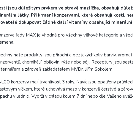
sti jsou důležitým prvkem ve stravě mazlíčka, obsahují důlež
nerální látky. Při krmení konzervami, které obsahují kosti, n
ovatelé dokupovat žádné další vitamíny obsahující minerální 
nzerva řady MAX je vhodná pro všechny věkové kategorie a všec
lemena.
echny naše produkty jsou přírodní a bez jakýchkoliv barviv, aromat
nzervantů, chemikálií, obilovin, rýže nebo sóji. Receptury jsou ses
terinářem a zároveň zakladatelem MVDr. Jiřím Sokolem.
LCO konzervy mají trvanlivost 3 roky. Navíc jsou opatřeny průhle
astovým víčkem, které uchovává maso v konzervě čerstvé a zárov
pachu v lednici. Vydrží v chladu kolem 7 dní nebo dle Vašeho uváže