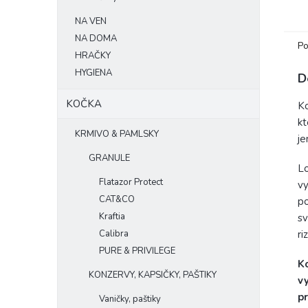
NA VEN
NA DOMA
Po
HRAČKY
HYGIENA
D
KOČKA
Ko
kt
KRMIVO & PAMLSKY
je
GRANULE
Lo
Flatazor Protect
vy
CAT&CO
po
Kraftia
sv
ri
Calibra
PURE & PRIVILEGE
Ko
KONZERVY, KAPSIČKY, PAŠTIKY
v
pr
Vaničky, paštiky