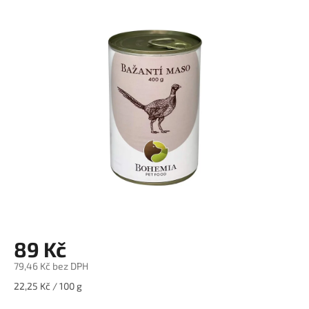
je
0,0
z
5
hvězdiček.
89 Kč
79,46 Kč bez DPH
Měrná
22,25 Kč / 100 g
cena: