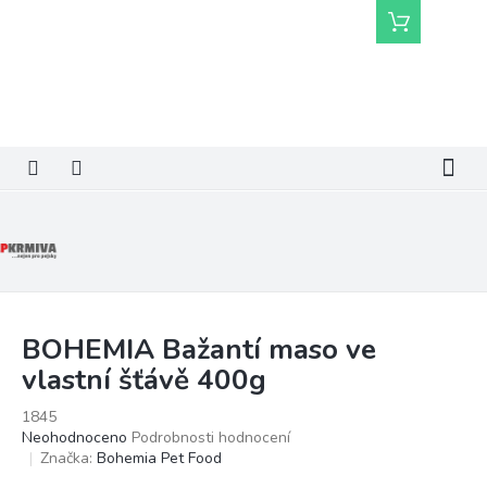
Přejít
Nákupní
na
košík
obsah
BOHEMIA Bažantí maso ve
vlastní šťávě 400g
1845
Průměrné
Neohodnoceno
Podrobnosti hodnocení
hodnocení
Značka:
Bohemia Pet Food
produktu