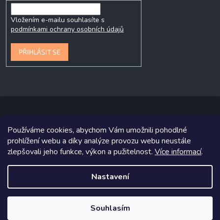
Vložením e-mailu souhlasíte s
podmínkami ochrany osobních údajů
PŘIHLÁSIT SE
Používáme cookies, abychom Vám umožnili pohodlné
Copyright 2026
P&P Krmiva
. Všechna práva vyhrazena.
prohlížení webu a díky analýze provozu webu neustále
zlepšovali jeho funkce, výkon a pužitelnost.
Více informací
.
Grafický návrh vytvořil a na Shoptet implementoval
Tomáš Hlad
&
Shoptetak.cz
.
Nastavení
Vytvořil Shoptet
Souhlasím