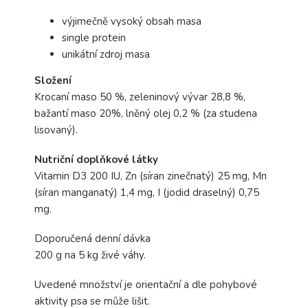
výjimečně vysoký obsah masa
single protein
unikátní zdroj masa
Složení
Krocaní maso 50 %, zeleninový vývar 28,8 %,
bažantí maso 20%, lněný olej 0,2 % (za studena
lisovaný).
Nutriční doplňkové látky
Vitamin D3 200 IU, Zn (síran zinečnatý) 25 mg, Mn
(síran manganatý) 1,4 mg, I (jodid draselný) 0,75
mg.
Doporučená denní dávka
200 g na 5 kg živé váhy.
Uvedené množství je orientační a dle pohybové
aktivity psa se může lišit.