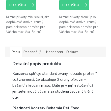
DO KOŠÍKU
DO KOŠÍKU
Krmné piškoty mini slouží jako
Krmné piškoty slouží jako
doplňkové krmivo, chutný
doplňkové krmivo, chutný
pamlsek nebo odměna pro
pamlsek nebo odměna pro
Vašeho mazlíčka. Balení
Vašeho mazlíčka. Balení
obsahuje 200 g mini piškotů.
obsahuje 1 kg piškotů.
Popis
Podobné (3)
Hodnocení
Diskuze
Detailní popis produktu
Konzerva splňuje standard zvaný „double protein“,
což znamená, že obsahuje 2 druhy bílkovin –
bažantí a krocaní maso. Dále je v jejím složení už
jen zeleninový vývar a za studena lisovaný lněný
olej.
Přednosti konzerv Bohemia Pet Food: