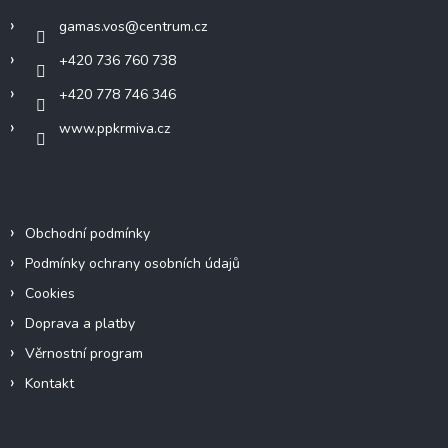
í
gamas.vos
@
centrum.cz
+420 736 760 738
+420 778 746 346
www.ppkrmiva.cz
Informace pro vás
Obchodní podmínky
Podmínky ochrany osobních údajů
Cookies
Doprava a platby
Věrnostní program
Kontakt