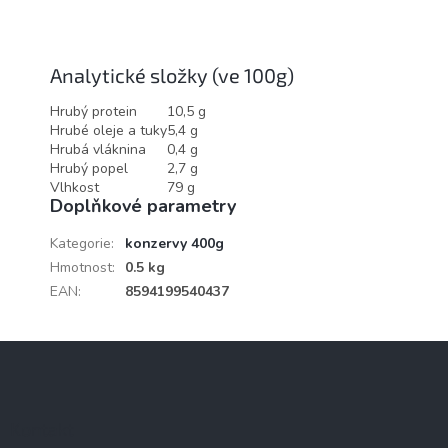
Analytické složky (ve 100g)
Hrubý protein
10,5 g
Hrubé oleje a tuky
5,4 g
Hrubá vláknina
0,4 g
Hrubý popel
2,7 g
Vlhkost
79 g
Doplňkové parametry
Kategorie
:
konzervy 400g
Hmotnost
:
0.5 kg
EAN
:
8594199540437
Z
á
p
a
Kontakt
t