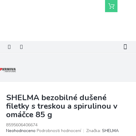
Přejít
Nákupní
na
košík
obsah
SHELMA bezobilné dušené
filetky s treskou a spirulinou v
omáčce 85 g
8595606406674
Průměrné
Neohodnoceno
Podrobnosti hodnocení
Značka:
SHELMA