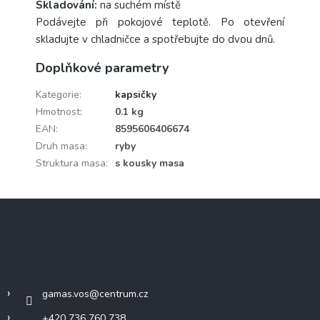
Skladování:
na suchém místě
Podávejte při pokojové teplotě. Po otevření
skladujte v chladničce a spotřebujte do dvou dnů.
Doplňkové parametry
Kategorie
:
kapsičky
Hmotnost
:
0.1 kg
EAN
:
8595606406674
Druh masa
:
ryby
Struktura masa
:
s kousky masa
Z
á
p
a
Kontakt
t
í
gamas.vos
@
centrum.cz
+420 736 760 738