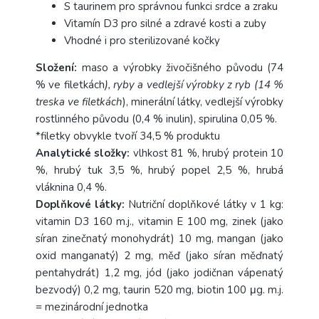
S taurinem pro správnou funkci srdce a zraku
Vitamín D3 pro silné a zdravé kosti a zuby
Vhodné i pro sterilizované kočky
Složení:
maso a výrobky živočišného původu (74
% ve filetkách
), ryby a vedlejší výrobky z ryb (14 %
treska ve filetkách
), minerální látky, vedlejší výrobky
rostlinného původu (0,4 % inulin), spirulina 0,05 %.
*filetky obvykle tvoří 34,5 % produktu
Analytické složky:
vlhkost 81 %, hrubý protein 10
%, hrubý tuk 3,5 %, hrubý popel 2,5 %, hrubá
vláknina 0,4 %.
Doplňkové látky:
Nutriční doplňkové látky v 1 kg:
vitamin D3 160 m.j., vitamin E 100 mg, zinek (jako
síran zinečnatý monohydrát) 10 mg, mangan (jako
oxid manganatý) 2 mg, měď (jako síran měďnatý
pentahydrát) 1,2 mg, jód (jako jodičnan vápenatý
bezvodý) 0,2 mg, taurin 520 mg, biotin 100 μg. m.j.
= mezinárodní jednotka