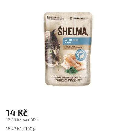
hodnocení
produktu
je
0,0
z
5
hvězdiček.
14 Kč
12,50 Kč bez DPH
Měrná
16,47 Kč / 100 g
cena: