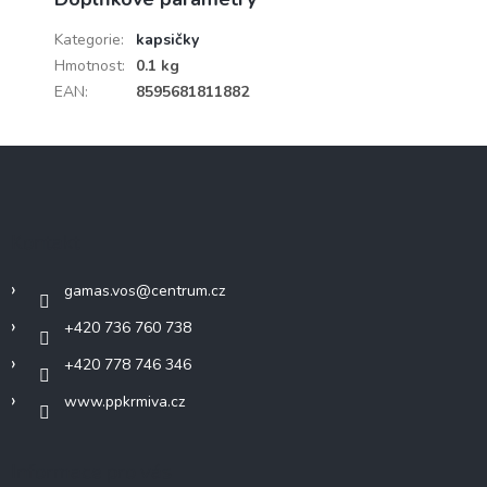
Kategorie
:
kapsičky
Hmotnost
:
0.1 kg
EAN
:
8595681811882
Z
á
p
a
Kontakt
t
í
gamas.vos
@
centrum.cz
+420 736 760 738
+420 778 746 346
www.ppkrmiva.cz
Informace pro vás