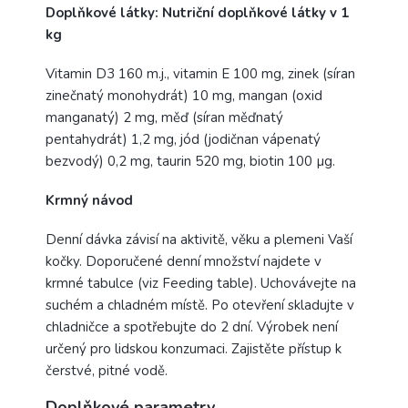
Doplňkové látky: Nutriční doplňkové látky v 1
kg
Vitamin D3 160 m.j., vitamin E 100 mg, zinek (síran
zinečnatý monohydrát) 10 mg, mangan (oxid
manganatý) 2 mg, měď (síran měďnatý
pentahydrát) 1,2 mg, jód (jodičnan vápenatý
bezvodý) 0,2 mg, taurin 520 mg, biotin 100 µg.
Krmný návod
Denní dávka závisí na aktivitě, věku a plemeni Vaší
kočky. Doporučené denní množství najdete v
krmné tabulce (viz Feeding table). Uchovávejte na
suchém a chladném místě. Po otevření skladujte v
chladničce a spotřebujte do 2 dní. Výrobek není
určený pro lidskou konzumaci. Zajistěte přístup k
čerstvé, pitné vodě.
Doplňkové parametry