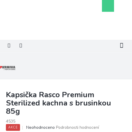
Přejít
Nákupní
na
košík
obsah
Kapsička Rasco Premium
Sterilized kachna s brusinkou
85g
4535
Průměrné
Neohodnoceno
Podrobnosti hodnocení
AKCE