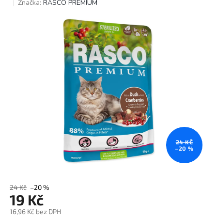
hodnocení
Značka:
RASCO PREMIUM
produktu
je
0,0
z
5
hvězdiček.
24 KČ
–20 %
24 Kč
–20 %
19 Kč
16,96 Kč bez DPH