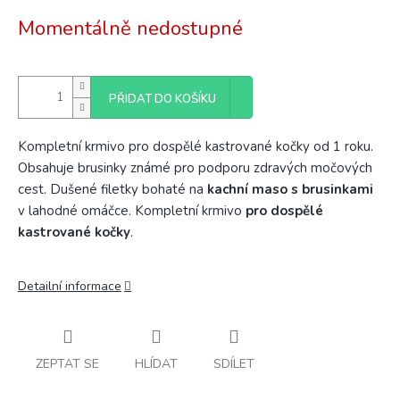
Měrná
Momentálně nedostupné
cena:
PŘIDAT DO KOŠÍKU
Kompletní krmivo pro dospělé kastrované kočky od 1 roku.
Obsahuje brusinky známé pro podporu zdravých močových
cest. Dušené filetky bohaté na
kachní maso s brusinkami
v lahodné omáčce. Kompletní krmivo
pro dospělé
kastrované kočky
.
Detailní informace
ZEPTAT SE
HLÍDAT
SDÍLET