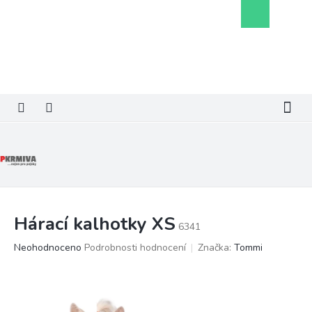
Přejít
Nákupní
na
košík
obsah
Hárací kalhotky XS
6341
Průměrné
Neohodnoceno
Podrobnosti hodnocení
Značka:
Tommi
hodnocení
produktu
je
0,0