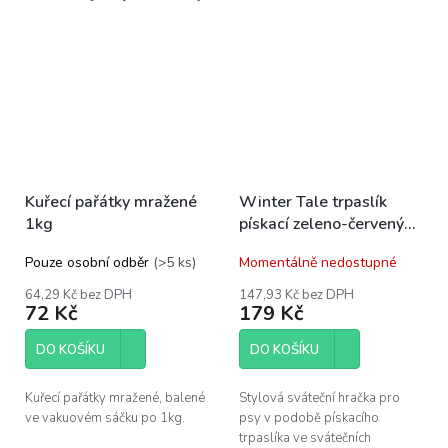
Kuřecí pařátky mražené
Winter Tale trpaslík
1kg
pískací zeleno-červený
30cm
Pouze osobní odběr
(>5 ks)
Momentálně nedostupné
64,29 Kč bez DPH
147,93 Kč bez DPH
72 Kč
179 Kč
DO KOŠÍKU
DO KOŠÍKU
Kuřecí pařátky mražené, balené
Stylová sváteční hračka pro
ve vakuovém sáčku po 1kg.
psy v podobě pískacího
trpaslíka ve svátečních