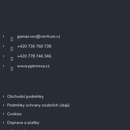
Z
á
p
a
Kontakt
t
í
gamas.vos
@
centrum.cz
+420 736 760 738
+420 778 746 346
www.ppkrmiva.cz
Informace pro vás
Obchodní podmínky
Podmínky ochrany osobních údajů
Cookies
Doprava a platby