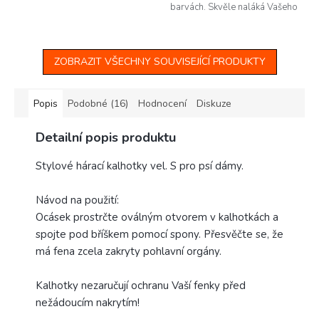
barvách. Skvěle naláká Vašeho
pejska ke hře a zabaví ho tak i
při dlouhých zimních večerech.
A...
ZOBRAZIT VŠECHNY SOUVISEJÍCÍ PRODUKTY
Popis
Podobné (16)
Hodnocení
Diskuze
Detailní popis produktu
Stylové hárací kalhotky vel. S pro psí dámy.
Návod na použití:
Ocásek prostrčte oválným otvorem v kalhotkách a
spojte pod bříškem pomocí spony. Přesvěčte se, že
má fena zcela zakryty pohlavní orgány.
Kalhotky nezaručují ochranu Vaší fenky před
nežádoucím nakrytím!