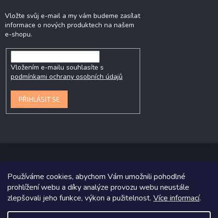
Vložte svůj e-mail a my vám budeme zasílat
informace o nových produktech na našem
e-shopu.
Vložením e-mailu souhlasíte s
podmínkami ochrany osobních údajů
PŘIHLÁSIT SE
Používáme cookies, abychom Vám umožnili pohodlné
Copyright 2026
P&P Krmiva
. Všechna práva vyhrazena.
prohlížení webu a díky analýze provozu webu neustále
zlepšovali jeho funkce, výkon a pužitelnost.
Více informací
.
Grafický návrh vytvořil a na Shoptet implementoval
Tomáš Hlad
&
Shoptetak.cz
.