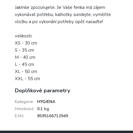
Jakmile zpozorujete, že Vaše fenka má zájem
vykonávat potřebu, kalhotky sundejte, vyměňte
vložku a po vykonání potřeby opět nasaďte!
velikosti:
XS - 30 cm
S - 35 cm
M - 40 cm
L - 45 cm
XL - 50 cm
XXL - 55 cm
Doplňkové parametry
Kategorie
:
HYGIENA
Hmotnost
:
0.1 kg
EAN
:
8595166712949