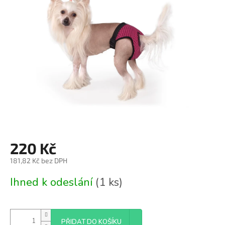
z
5
hvězdiček.
220 Kč
181,82 Kč bez DPH
Měrná
Ihned k odeslání
(1 ks)
cena:
PŘIDAT DO KOŠÍKU