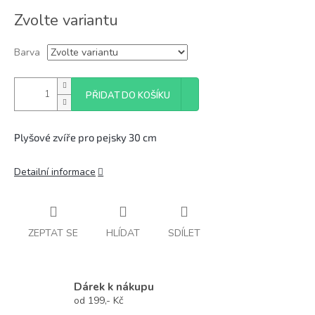
Měrná
Zvolte variantu
cena:
Barva
PŘIDAT DO KOŠÍKU
Plyšové zvíře pro pejsky 30 cm
Detailní informace
ZEPTAT SE
HLÍDAT
SDÍLET
Dárek k nákupu
od 199,- Kč