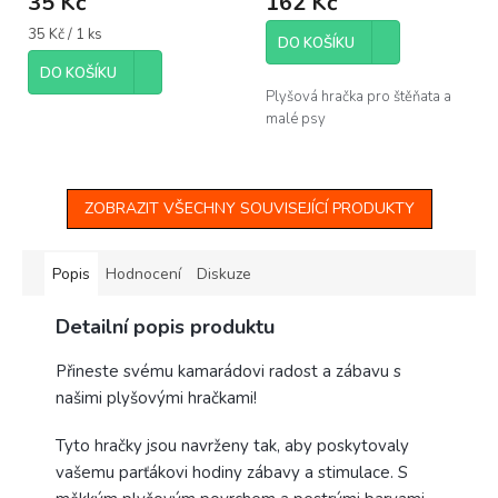
35 Kč
162 Kč
Měrná
35 Kč / 1 ks
DO KOŠÍKU
cena:
DO KOŠÍKU
Plyšová hračka pro štěňata a
malé psy
ZOBRAZIT VŠECHNY SOUVISEJÍCÍ PRODUKTY
Popis
Hodnocení
Diskuze
Detailní popis produktu
Přineste svému kamarádovi radost a zábavu s
našimi plyšovými hračkami!
Tyto hračky jsou navrženy tak, aby poskytovaly
vašemu parťákovi hodiny zábavy a stimulace. S