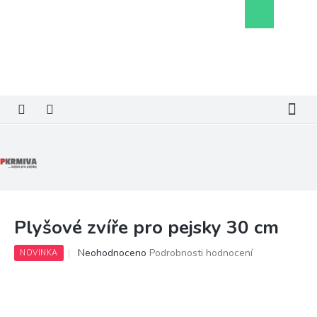
Přejít
Nákupní
na
košík
obsah
Plyšové zvíře pro pejsky 30 cm
Průměrné
Neohodnoceno
Podrobnosti hodnocení
NOVINKA
hodnocení
produktu
je
0,0