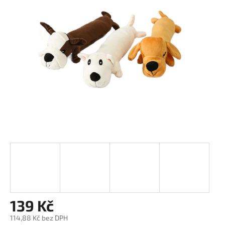
z
5
hvězdiček.
139 Kč
114,88 Kč bez DPH