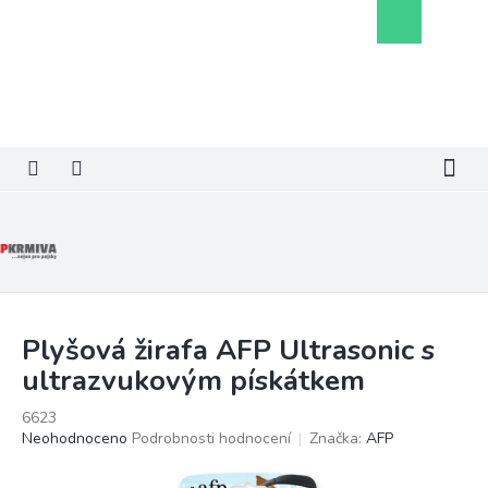
Přejít
Nákupní
na
košík
obsah
Plyšová žirafa AFP Ultrasonic s
ultrazvukovým pískátkem
6623
Průměrné
Neohodnoceno
Podrobnosti hodnocení
Značka:
AFP
hodnocení
produktu