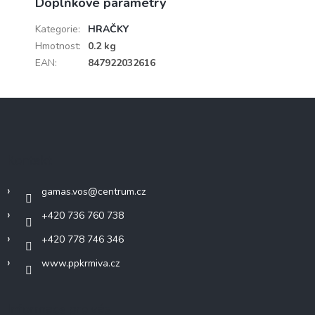
Doplňkové parametry
Kategorie
:
HRAČKY
Hmotnost
:
0.2 kg
EAN
:
847922032616
Z
á
p
a
Kontakt
t
í
gamas.vos
@
centrum.cz
+420 736 760 738
+420 778 746 346
www.ppkrmiva.cz
Informace pro vás