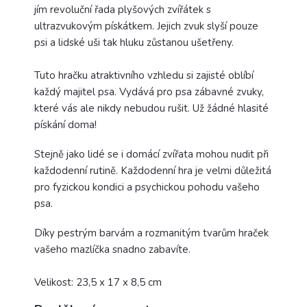
jím revoluční řada plyšových zvířátek s
ultrazvukovým pískátkem. Jejich zvuk slyší pouze
psi a lidské uši tak hluku zůstanou ušetřeny.
Tuto hračku atraktivního vzhledu si zajisté oblíbí
každý majitel psa. Vydává pro psa zábavné zvuky,
které vás ale nikdy nebudou rušit. Už žádné hlasité
pískání doma!
Stejně jako lidé se i domácí zvířata mohou nudit při
každodenní rutině. Každodenní hra je velmi důležitá
pro fyzickou kondici a psychickou pohodu vašeho
psa.
Díky pestrým barvám a rozmanitým tvarům hraček
vašeho mazlíčka snadno zabavíte.
Velikost: 23,5 x 17 x 8,5 cm