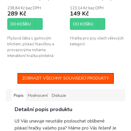
238,84 Kč bez DPH
123,14 Kč bez DPH
289 Kč
149 Kč
DO KOŠÍKU
DO KOŠÍKU
Plyšová žába s gumovým
Hračka pro psy všech věkových
břichem, pískací hlavičkou a
kategorií.
provazovýma nohama.
Interaktivní hračka plnitelná
pamlsky, se kterou si pejsek
užije spoustu zábavy! Velikost
19 cm.
ZOBRAZIT VŠECHNY SOUVISEJÍCÍ PRODUKTY
Popis
Hodnocení
Diskuze
Detailní popis produktu
Už Vás unavuje neustále poslouchat oblíbené
pískací hračky vašeho psa? Máme pro Vás řešení! Je