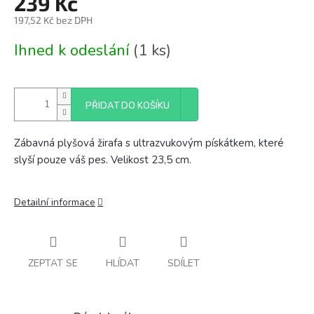
239 Kč
197,52 Kč bez DPH
Měrná
Ihned k odeslání
(1 ks)
cena:
PŘIDAT DO KOŠÍKU
Zábavná plyšová žirafa s ultrazvukovým pískátkem, které
slyší pouze váš pes. Velikost 23,5 cm.
Detailní informace
ZEPTAT SE
HLÍDAT
SDÍLET