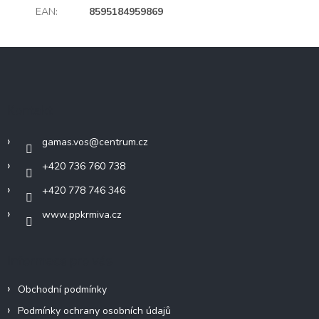
EAN
:
8595184959869
Z
á
p
a
Kontakt
t
í
gamas.vos
@
centrum.cz
+420 736 760 738
+420 778 746 346
www.ppkrmiva.cz
Informace pro vás
Obchodní podmínky
Podmínky ochrany osobních údajů