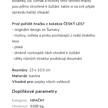
bodlinky, uši, čumák a nožičky této textilní hračky
jsou přímo stvořené k žužlání, takže si na své přijde
opravdu každý chlupáč.
Proč pořídit hračku z kolekce ČESKÝ LES?
- originální design ze Šumavy
- motivy, zvířata a prvky pocházející z reálií českého
lesa
- píská
- drobné vystouplé části vhodné k žužlání
- látky různých struktur podněcují zkoumání
Rozměry:
23 x 10,5 cm
Materiál:
bavlna
Vhodné pro:
pejsky všech velikostí
Doplňkové parametry
Kategorie
:
HRAČKY
Hmotnost
:
0.025 kg