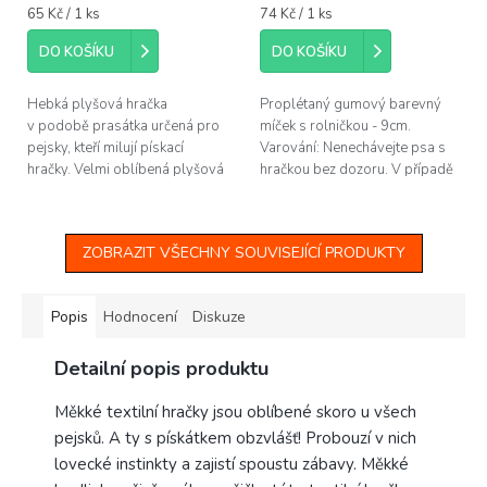
Měrná
Měrná
65 Kč / 1 ks
74 Kč / 1 ks
cena:
cena:
DO KOŠÍKU
DO KOŠÍKU
Hebká plyšová hračka
Proplétaný gumový barevný
v podobě prasátka určená pro
míček s rolničkou - 9cm.
pejsky, kteří milují pískací
Varování: Nenechávejte psa s
hračky. Velmi oblíbená plyšová
hračkou bez dozoru. V případě
hračka pro malá a střední
poškození hračku odeberte,
plemena pejsků. Pro nekončící
aby nedošlo k polknutí...
psí...
ZOBRAZIT VŠECHNY SOUVISEJÍCÍ PRODUKTY
Popis
Hodnocení
Diskuze
Detailní popis produktu
Měkké textilní hračky jsou oblíbené skoro u všech
pejsků. A ty s pískátkem obzvlášť! Probouzí v nich
lovecké instinkty a zajistí spoustu zábavy. Měkké