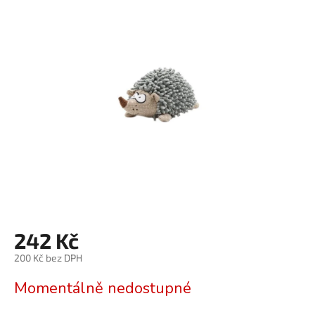
je
0,0
z
5
hvězdiček.
242 Kč
200 Kč bez DPH
Měrná
Momentálně nedostupné
cena: