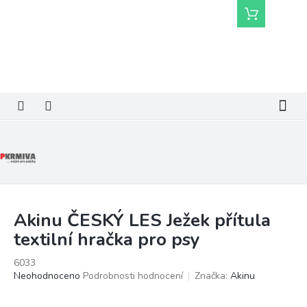
Přejít
Nákupní
na
košík
obsah
Akinu ČESKÝ LES Ježek přítula
textilní hračka pro psy
6033
Průměrné
Neohodnoceno
Podrobnosti hodnocení
Značka:
Akinu
hodnocení
produktu