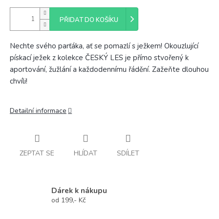
PŘIDAT DO KOŠÍKU
Nechte svého parťáka, ať se pomazlí s ježkem! Okouzlující
pískací ježek z kolekce ČESKÝ LES je přímo stvořený k
aportování, žužlání a každodennímu řádění. Zažeňte dlouhou
chvíli!
Detailní informace
ZEPTAT SE
HLÍDAT
SDÍLET
Dárek k nákupu
od 199,- Kč