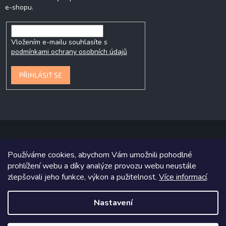
e-shopu.
Vložením e-mailu souhlasíte s
podmínkami ochrany osobních údajů
PŘIHLÁSIT SE
Používáme cookies, abychom Vám umožnili pohodlné
Copyright 2026
P&P Krmiva
. Všechna práva vyhrazena.
prohlížení webu a díky analýze provozu webu neustále
zlepšovali jeho funkce, výkon a pužitelnost.
Více informací
.
Grafický návrh vytvořil a na Shoptet implementoval
Tomáš Hlad
&
Shoptetak.cz
.
Nastavení
Vytvořil Shoptet