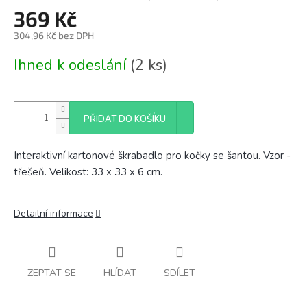
369 Kč
304,96 Kč bez DPH
Měrná
Ihned k odeslání
(2 ks)
cena:
PŘIDAT DO KOŠÍKU
Interaktivní kartonové škrabadlo pro kočky se šantou. Vzor -
třešeň. Velikost: 33 x 33 x 6 cm.
Detailní informace
ZEPTAT SE
HLÍDAT
SDÍLET