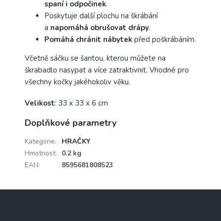
spaní i odpočinek
.
Poskytuje další plochu na škrábání
a
napomáhá obrušovat drápy
.
Pomáhá chránit nábytek
před poškrábáním.
Včetně sáčku se šantou, kterou můžete na
škrabadlo nasypat a více zatraktivnit. Vhodné pro
všechny kočky jakéhokoliv věku.
Velikost
: 33 x 33 x 6 cm
Doplňkové parametry
Kategorie
:
HRAČKY
Hmotnost
:
0.2 kg
EAN
:
8595681808523
Z
á
p