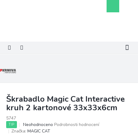
Přejít
Nákupní
na
košík
obsah
Škrabadlo Magic Cat Interactive
kruh 2 kartonové 33x33x6cm
5747
Průměrné
Neohodnoceno
Podrobnosti hodnocení
TIP
hodnocení
Značka:
MAGIC CAT
produktu