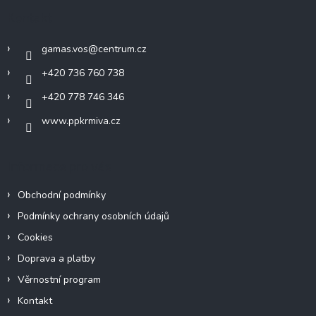
a
Kontakt
t
í
gamas.vos
@
centrum.cz
+420 736 760 738
+420 778 746 346
www.ppkrmiva.cz
Informace pro vás
Obchodní podmínky
Podmínky ochrany osobních údajů
Cookies
Doprava a platby
Věrnostní program
Kontakt