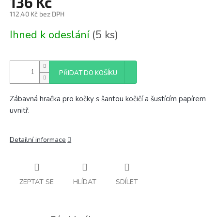
136 Kč
112,40 Kč bez DPH
Měrná
Ihned k odeslání
(5 ks)
cena:
PŘIDAT DO KOŠÍKU
Zábavná hračka pro kočky s šantou kočičí a šustícím papírem
uvnitř.
Detailní informace
ZEPTAT SE
HLÍDAT
SDÍLET