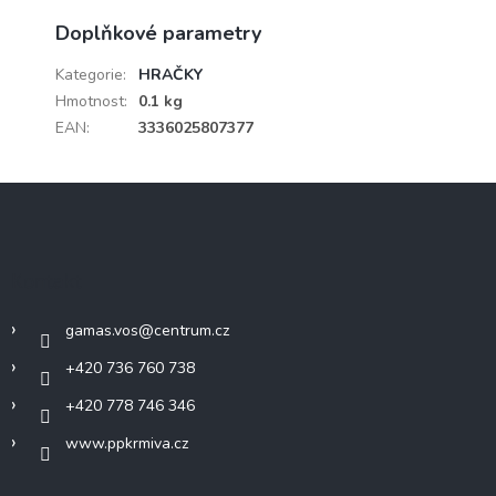
Doplňkové parametry
Kategorie
:
HRAČKY
Hmotnost
:
0.1 kg
EAN
:
3336025807377
Z
á
p
a
Kontakt
t
í
gamas.vos
@
centrum.cz
+420 736 760 738
+420 778 746 346
www.ppkrmiva.cz