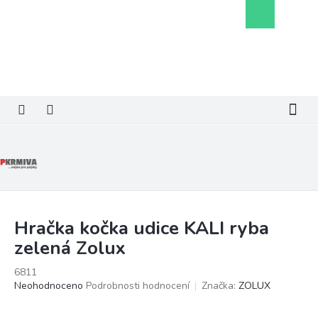
Přejít
Nákupní
na
košík
obsah
Hračka kočka udice KALI ryba
zelená Zolux
6811
Průměrné
Neohodnoceno
Podrobnosti hodnocení
Značka:
ZOLUX
hodnocení
produktu