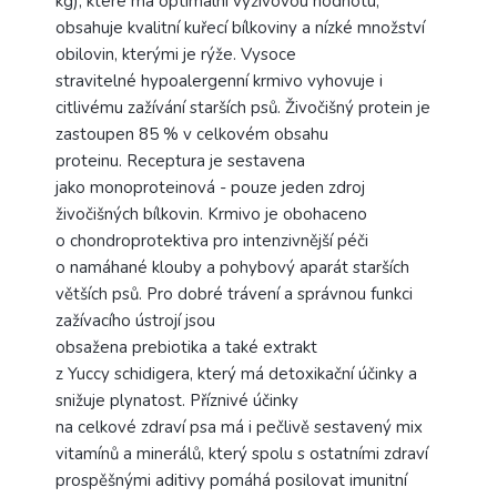
kg), které má optimální výživovou hodnotu,
obsahuje kvalitní kuřecí bílkoviny a nízké množství
obilovin, kterými je rýže. Vysoce
stravitelné hypoalergenní krmivo vyhovuje i
citlivému zažívání starších psů. Živočišný protein je
zastoupen 85 % v celkovém obsahu
proteinu. Receptura je sestavena
jako monoproteinová - pouze jeden zdroj
živočišných bílkovin. Krmivo je obohaceno
o chondroprotektiva pro intenzivnější péči
o namáhané klouby a pohybový aparát starších
větších psů. Pro dobré trávení a správnou funkci
zažívacího ústrojí jsou
obsažena prebiotika a také extrakt
z Yuccy schidigera, který má detoxikační účinky a
snižuje plynatost. Příznivé účinky
na celkové zdraví psa má i pečlivě sestavený mix
vitamínů a minerálů, který spolu s ostatními zdraví
prospěšnými aditivy pomáhá posilovat imunitní