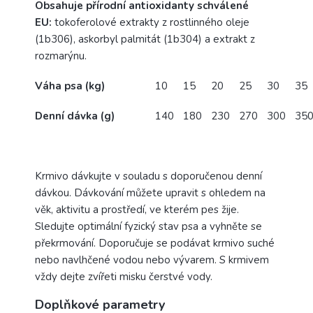
Obsahuje přírodní antioxidanty schválené
EU:
tokoferolové extrakty z rostlinného oleje
(1b306), askorbyl palmitát (1b304) a extrakt z
rozmarýnu.
Váha psa (kg)
10
15
20
25
30
35
Denní dávka (g)
140
180
230
270
300
35
Krmivo dávkujte v souladu s doporučenou denní
dávkou. Dávkování můžete upravit s ohledem na
věk, aktivitu a prostředí, ve kterém pes žije.
Sledujte optimální fyzický stav psa a vyhněte se
překrmování. Doporučuje se podávat krmivo suché
nebo navlhčené vodou nebo vývarem. S krmivem
vždy dejte zvířeti misku čerstvé vody.
Doplňkové parametry