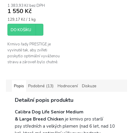
1 383,93 Kč bez DPH
1 550 Kč
Měrná
129,17 Kč / 1 kg
cena:
DO KOŠÍKU
Krmivo řady PRESTIGE je
vyvinuté tak, aby zvířeti
poskytlo optimální vyváženou
stravu a zároveň bylo chutné.
Popis
Podobné (13)
Hodnocení
Diskuze
Detailní popis produktu
Calibra Dog Life Senior Medium
& Large Breed Chicken
je krmivo pro starší
psy středních a velkých plemen (nad 6 let, nad 10