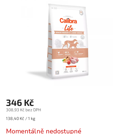
je
0,0
z
5
hvězdiček.
346 Kč
308,93 Kč bez DPH
Měrná
138,40 Kč / 1 kg
cena:
Momentálně nedostupné