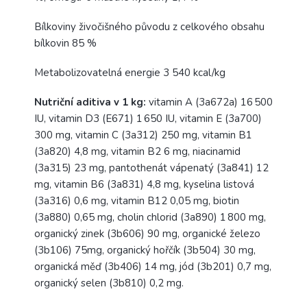
Bílkoviny živočišného původu z celkového obsahu
bílkovin 85 %
Metabolizovatelná energie 3 540 kcal/kg
Nutriční aditiva v 1 kg:
vitamin A (3a672a) 16 500
IU, vitamin D3 (E671) 1 650 IU, vitamin E (3a700)
300 mg, vitamin C (3a312) 250 mg, vitamin B1
(3a820) 4,8 mg, vitamin B2 6 mg, niacinamid
(3a315) 23 mg, pantothenát vápenatý (3a841) 12
mg, vitamin B6 (3a831) 4,8 mg, kyselina listová
(3a316) 0,6 mg, vitamin B12 0,05 mg, biotin
(3a880) 0,65 mg, cholin chlorid (3a890) 1 800 mg,
organický zinek (3b606) 90 mg, organické železo
(3b106) 75mg, organický hořčík (3b504) 30 mg,
organická měď (3b406) 14 mg, jód (3b201) 0,7 mg,
organický selen (3b810) 0,2 mg.