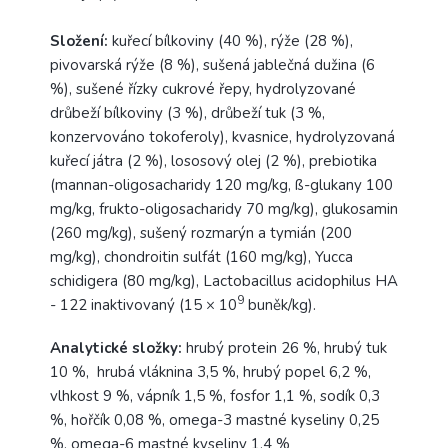
Složení:
kuřecí bílkoviny (40 %), rýže (28 %),
pivovarská rýže (8 %), sušená jablečná dužina (6
%), sušené řízky cukrové řepy, hydrolyzované
drůbeží bílkoviny (3 %), drůbeží tuk (3 %,
konzervováno tokoferoly), kvasnice, hydrolyzovaná
kuřecí játra (2 %), lososový olej (2 %), prebiotika
(mannan-oligosacharidy 120 mg/kg, ß-glukany 100
mg/kg, frukto-oligosacharidy 70 mg/kg), glukosamin
(260 mg/kg), sušený rozmarýn a tymián (200
mg/kg), chondroitin sulfát (160 mg/kg), Yucca
schidigera (80 mg/kg), Lactobacillus acidophilus HA
9
- 122 inaktivovaný (15 × 10
buněk/kg).
Analytické složky:
hrubý protein 26 %, hrubý tuk
10 %, hrubá vláknina 3,5 %, hrubý popel 6,2 %,
vlhkost 9 %, vápník 1,5 %, fosfor 1,1 %, sodík 0,3
%, hořčík 0,08 %, omega-3 mastné kyseliny 0,25
%, omega-6 mastné kyseliny 1,4 %