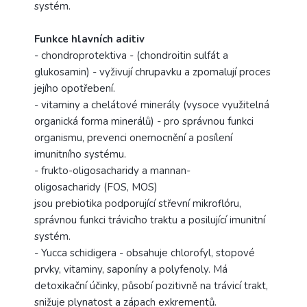
systém.
Funkce hlavních aditiv
- chondroprotektiva - (chondroitin sulfát a
glukosamin) - vyživují chrupavku a zpomalují proces
jejího opotřebení.
- vitaminy a chelátové minerály (vysoce využitelná
organická forma minerálů) - pro správnou funkci
organismu, prevenci onemocnění a posílení
imunitního systému.
- frukto-oligosacharidy a mannan-
oligosacharidy (FOS, MOS)
jsou prebiotika podporující střevní mikroflóru,
správnou funkci trávicího traktu a posilující imunitní
systém.
- Yucca schidigera - obsahuje chlorofyl, stopové
prvky, vitaminy, saponíny a polyfenoly. Má
detoxikační účinky, působí pozitivně na trávicí trakt,
snižuje plynatost a zápach exkrementů.