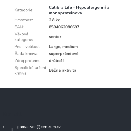
Calibra Life - Hypoalergenní a
Kategorie
:
monoproteinová
Hmotnost
:
2.8 kg
EAN
:
8594062086697
Věková
senior
kategorie
:
Pes - velikost
:
Large, medium
Řada krmiva
:
superprémiové
Zdroj proteinu
:
drůbeží
Specifické určení
Běžná aktivita
krmiva
:
Z
á
p
a
Kontakt
t
í
gamas.vos
@
centrum.cz