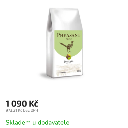
je
0,0
z
5
hvězdiček.
1 090 Kč
973,21 Kč bez DPH
Měrná
Skladem u dodavatele
cena: