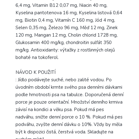
6,4 mg, Vitamin B12 0,07 mg, Niacin 40 mg,
Kyselina pantotenova 16 mg, Kyselina listová 0,64
mg, Biotin 0,4 mg, Vitamín C 160 mg, Jód 4 mg,
Selen 0,35 mg, Železo 96 mg, Měď 12 mg, Zinek
120 mg, Mangan 12 mg, Cholin chlorid 1728 mg,
Glukosamin 400 mg/kg, chondroitin sulfát 350
mg/kg. Antioxidanty: výtažky z rostlinných olejů
bohaté na tokoferol.
NÁVOD K POUŽITÍ
: Jídlo podávejte suché, nebo zalité vodou. Po
úvodním období krmte svého psa denními dávkami
podle hmotnosti psa na tabulce. Doporučená denní
porce je pouze orientační. Množství denního krmiva
závisí na kondici a věku psa. Pokud má pes
nadváhu, snižte denní porce o 10 %. Pokud má pes
podváhu, zvyšte denní dávku o 10%. Vždy by měla
být k dispozici čistá, čerstvá voda. Skladujte na