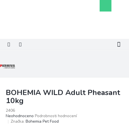
Přejít
Nákupní
na
košík
obsah
BOHEMIA WILD Adult Pheasant
10kg
2406
Průměrné
Neohodnoceno
Podrobnosti hodnocení
hodnocení
Značka:
Bohemia Pet Food
produktu