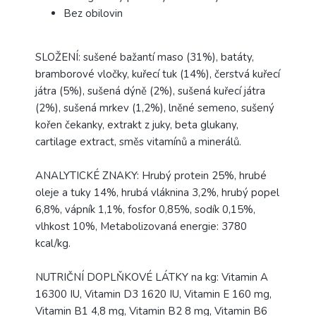
Bez obilovin
SLOŽENÍ: sušené bažantí maso (31%), batáty,
bramborové vločky, kuřecí tuk (14%), čerstvá kuřecí
játra (5%), sušená dýně (2%), sušená kuřecí játra
(2%), sušená mrkev (1,2%), lněné semeno, sušený
kořen čekanky, extrakt z juky, beta glukany,
cartilage extract, směs vitamínů a minerálů.
ANALYTICKÉ ZNAKY: Hrubý protein 25%, hrubé
oleje a tuky 14%, hrubá vláknina 3,2%, hrubý popel
6,8%, vápník 1,1%, fosfor 0,85%, sodík 0,15%,
vlhkost 10%, Metabolizovaná energie: 3780
kcal/kg.
NUTRIČNÍ DOPLŇKOVÉ LÁTKY na kg: Vitamin A
16300 IU, Vitamin D3 1620 IU, Vitamin E 160 mg,
Vitamin B1 4,8 mg, Vitamin B2 8 mg, Vitamin B6