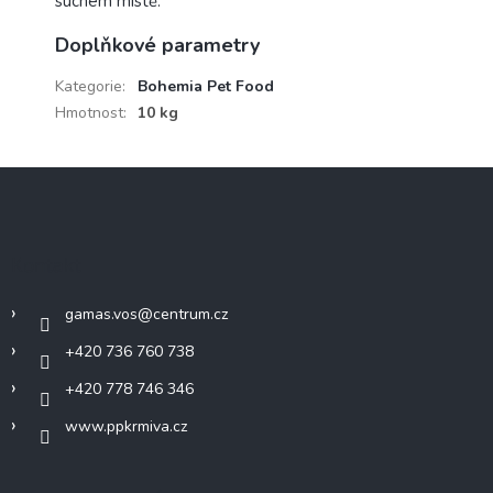
suchém místě.
Doplňkové parametry
Kategorie
:
Bohemia Pet Food
Hmotnost
:
10 kg
Z
á
p
a
Kontakt
t
í
gamas.vos
@
centrum.cz
+420 736 760 738
+420 778 746 346
www.ppkrmiva.cz