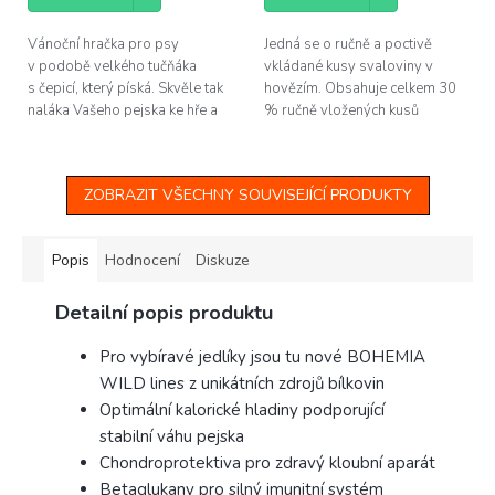
Vánoční hračka pro psy
Jedná se o ručně a poctivě
v podobě velkého tučňáka
vkládané kusy svaloviny v
s čepicí, který píská. Skvěle tak
hovězím. Obsahuje celkem 30
naláka Vašeho pejska ke hře a
% ručně vložených kusů
zabaví ho i při dlouhých zimních
svaloviny do 70 % hovězího
večerech. A jelikož je...
mletého masa.
ZOBRAZIT VŠECHNY SOUVISEJÍCÍ PRODUKTY
Popis
Hodnocení
Diskuze
Detailní popis produktu
Pro vybíravé jedlíky jsou tu nové BOHEMIA
WILD lines z unikátních zdrojů bílkovin
Optimální kalorické hladiny podporující
stabilní váhu pejska
Chondroprotektiva pro zdravý kloubní aparát
Betaglukany pro silný imunitní systém